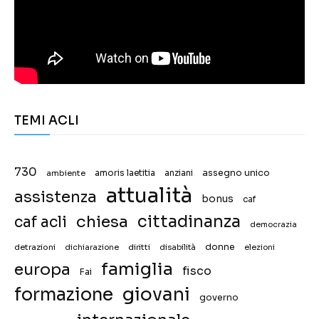
TEMI ACLI
730
assegno unico
ambiente
amoris laetitia
anziani
attualità
assistenza
bonus
caf
chiesa
cittadinanza
caf acli
democrazia
donne
detrazioni
diritti
disabilità
dichiarazione
elezioni
famiglia
europa
fisco
Fai
giovani
formazione
governo