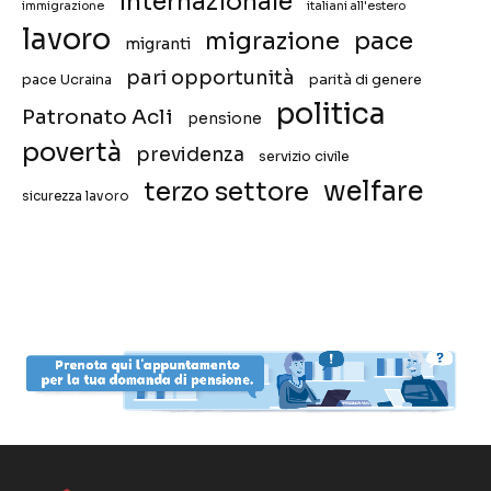
internazionale
immigrazione
italiani all'estero
lavoro
migrazione
pace
migranti
pari opportunità
pace Ucraina
parità di genere
politica
Patronato Acli
pensione
povertà
previdenza
servizio civile
welfare
terzo settore
sicurezza lavoro