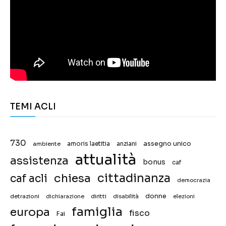
TEMI ACLI
730
assegno unico
ambiente
amoris laetitia
anziani
attualità
assistenza
bonus
caf
chiesa
cittadinanza
caf acli
democrazia
donne
detrazioni
diritti
disabilità
dichiarazione
elezioni
famiglia
europa
fisco
Fai