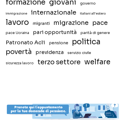
giovani
formazione
governo
internazionale
immigrazione
italiani all'estero
lavoro
migrazione
pace
migranti
pari opportunità
pace Ucraina
parità di genere
politica
Patronato Acli
pensione
povertà
previdenza
servizio civile
welfare
terzo settore
sicurezza lavoro