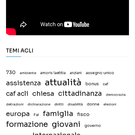
TEMI ACLI
730
assegno unico
ambiente
amoris laetitia
anziani
attualità
assistenza
bonus
caf
chiesa
cittadinanza
caf acli
democrazia
donne
detrazioni
diritti
disabilità
dichiarazione
elezioni
famiglia
europa
fisco
Fai
giovani
formazione
governo