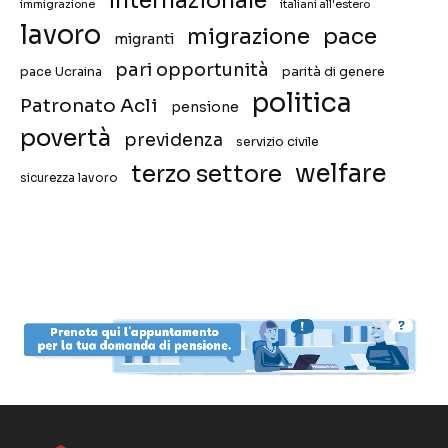
internazionale
immigrazione
italiani all'estero
lavoro
migrazione
pace
migranti
pari opportunità
pace Ucraina
parità di genere
politica
Patronato Acli
pensione
povertà
previdenza
servizio civile
welfare
terzo settore
sicurezza lavoro