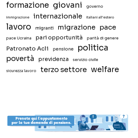
giovani
formazione
governo
internazionale
immigrazione
italiani all'estero
lavoro
migrazione
pace
migranti
pari opportunità
pace Ucraina
parità di genere
politica
Patronato Acli
pensione
povertà
previdenza
servizio civile
welfare
terzo settore
sicurezza lavoro