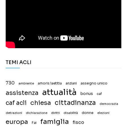
TEMI ACLI
730
assegno unico
ambiente
amoris laetitia
anziani
attualità
assistenza
bonus
caf
chiesa
cittadinanza
caf acli
democrazia
donne
detrazioni
diritti
disabilità
dichiarazione
elezioni
famiglia
europa
fisco
Fai