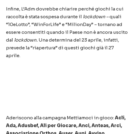
Infine, L’Adm dovrebbe chiarire perché giochi la cui
raccolta è stata sospesa durante il
lockdown –
quali
“10eLotto”, “WinForLife” e “MilionDay” – tornano ad
essere consentiti quando il Paese non è ancora uscito
dal
lockdown.
Una determina del 23 aprile, infatti,
prevede la “riapertura” di questi giochi già il 27
aprile.
Aderiscono alla campagna Mettiamoci in gioco:
Acli,
Ada, Adusbef, Ali per Giocare, Anci, Anteas, Arci,
Associazione Orthos, Auser, Aupi, Avviso