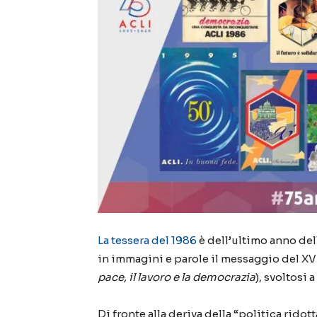
La tessera del 1986
è dell’ultimo anno de
in immagin
i
e parole il messaggio del XV
pace, il lavoro e la democrazia
),
svolto
si
a
Di fronte alla deriva della “politica ridot