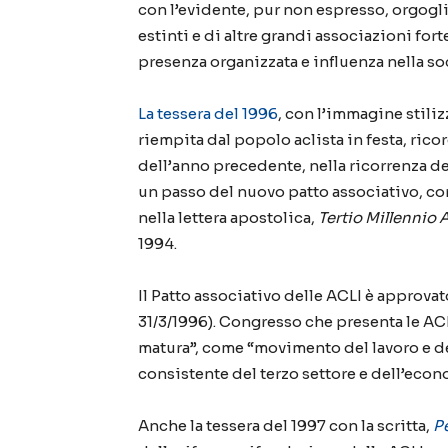
con l’evidente, pur non espresso, orgoglio
estinti e di altre grandi associazioni
fort
presenza organizzata e influenza nella soc
La tessera del 1996
,
con
l’immagine stilizz
riemp
ita dal popolo aclista in festa,
ricor
dell’anno precedente, nella ricorrenza de
un passo del
n
uovo patto associativo, c
nella lettera apostolica,
Tertio Millennio
1994.
Il Patto associativo
delle ACLI
è approvat
31/3/1996)
. Congresso che presenta le
AC
matura”, come “movimento del lavoro e de
consistente del terzo settore e dell’econ
Anche la tessera del 1997 con la scritta,
Pe