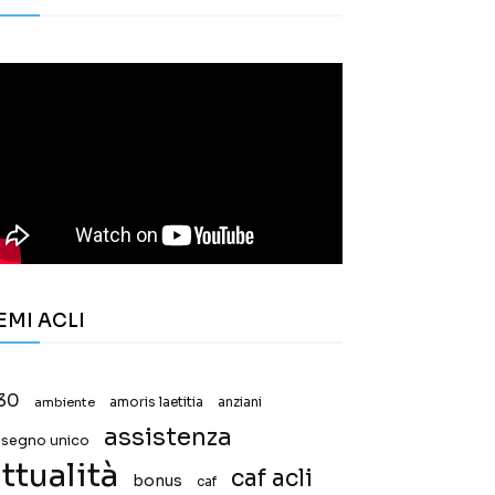
EMI ACLI
30
ambiente
amoris laetitia
anziani
assistenza
ssegno unico
ttualità
caf acli
bonus
caf