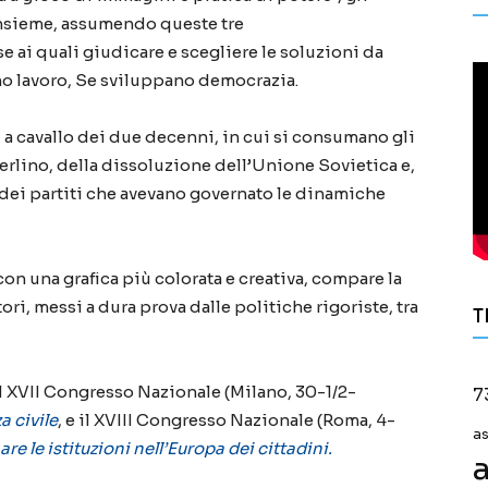
nsieme
,
assumendo
queste tre
e ai quali giudicare e scegliere le soluzioni da
no lavoro, S
e sviluppano democrazia.
i a cavallo dei due decenni
,
in cui
si
consumano gli
erlino
,
del
la dissoluzione dell’Unione Sovietica
e,
e dei partiti che avevano governato
le dinamiche
 con una grafica più colorata e creativa, compare la
atori, messi a dura prova dalle politiche rigoriste, tra
T
l XVII
C
ongresso
N
azionale
(Milano, 30-1/2-
7
a civile
, e
i
l XVIII
Congresso Nazionale
(Roma, 4-
a
are le istituzioni nell’Europa dei cittadini
.
a