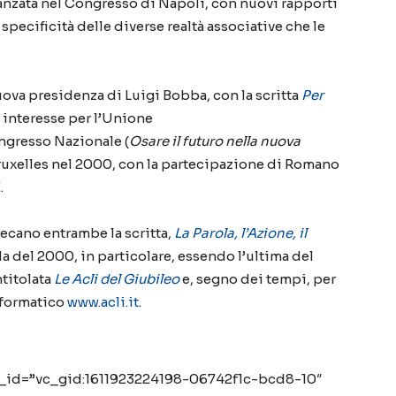
anzata nel
C
ongresso di Napoli, con nuovi rapporti
 specificità
delle diverse realtà associative che le
nuova presidenza di Luigi Bobba, con la scritta
Per
te interesse per l’Unione
ngresso Nazionale (
Osare il futuro nella nuova
uxelles nel 2000, con la partecipazione di Romano
.
 recano entramb
e
la scritta,
La Parola, l’Azione, il
la del 2000, in particolare, essendo l’ultima del
ntitolata
Le Acli del Giubileo
e, segno dei tempi, per
informatico
www.acli.it
.
d_id=”vc_gid:1611923224198-06742f1c-bcd8-10″