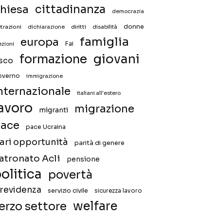
hiesa
cittadinanza
democrazia
donne
trazioni
diritti
disabilità
dichiarazione
famiglia
europa
Fai
ezioni
giovani
formazione
isco
overno
immigrazione
nternazionale
italiani all'estero
avoro
migrazione
migranti
ace
pace Ucraina
ari opportunità
parità di genere
atronato Acli
pensione
olitica
povertà
revidenza
servizio civile
sicurezza lavoro
welfare
erzo settore