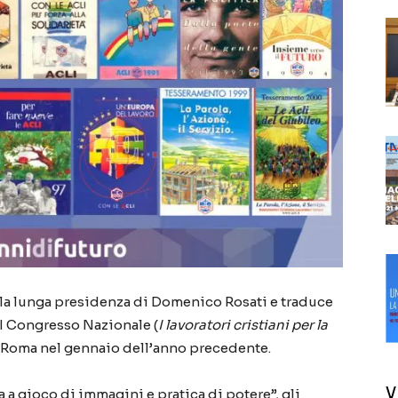
lla lunga presidenza di Domenico Rosati e traduce
I
C
ongresso
N
azionale (
I lavoratori cristiani per la
 Roma nel gennaio dell’anno precedente.
V
ta a gioco di immagini e pratica di potere”, gli