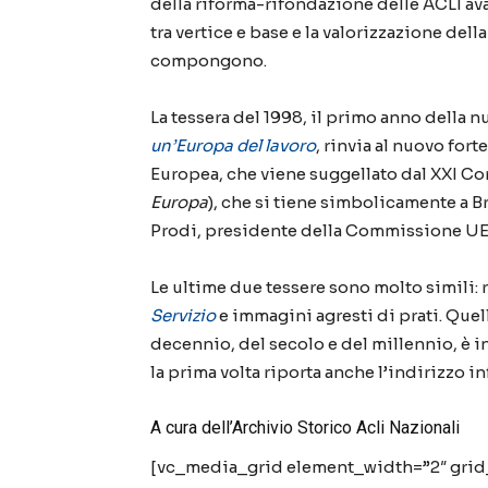
della riforma-rifondazione
delle ACLI
av
tra vertice e base e la valorizzazione del
la
compongono.
La tessera del 1998, il primo anno della 
un’Europa del lavoro
, rinvia al nuovo for
Europea
,
che
viene
suggellato
dal XXI Co
Europa
)
, che si
tiene
simbolicamente a Br
Prodi, presidente della Commissione UE
Le ultime due tessere sono molto simili:
Servizio
e immagini agresti di prati
. Q
uel
decennio, del secolo e del millennio, è i
la prima volta riporta anche l’indirizzo 
A cura dell’Archivio Storico Acli Nazionali
[vc_media_grid element_width=”2″ gri