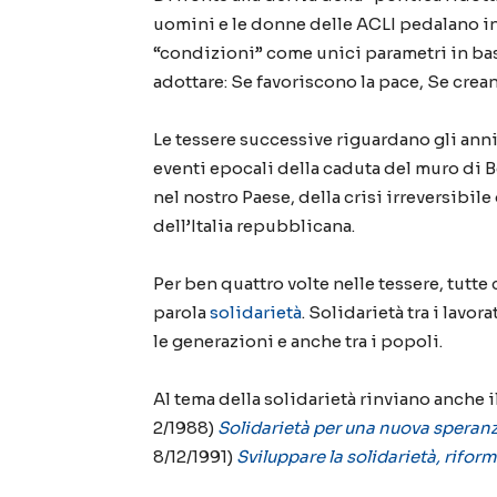
uomini e le donne delle
ACLI
pedalano
i
“condizioni”
come
unici
parametri in bas
adottare
: Se favoriscono la pace, Se crea
Le tessere successive
riguardano
gli ann
eventi epocali della caduta del
m
uro di B
nel nostro Paese,
del
la crisi irreversibil
dell’Italia repubblicana.
Per ben quattro volte nelle tessere, tutte
parola
solidarietà
. Solidarietà tra i lavor
le generazioni e anche tra i popoli.
Al tema della solidarietà rinviano anche i
2/1988)
Solidarietà per una nuova speranz
8/12/1991)
Sviluppare la solidarietà, riform