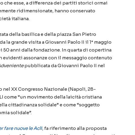
 che esse, a differenza dei partiti storici ormai
emente ridimensionate, hanno conservato
ietà italiana.
ata della basilica e della piazza San Pietro
da la
grande visita
a Giovanni Paolo II
il 1° maggio
i 50 anni dalla fondazione. In quarta di copertina
on evidenti assonanze con il messaggio contenuto
 Adveniente
pubblicata da Giovanni Paolo II nel
o nel XX
C
ongresso
Nazionale (Napoli, 28-
LI
come “un movimento della laicità cristiana
lla cittadinanza solidale” e come “soggetto
omia solidale”.
r fare nuove le Acli
,
fa riferimento al
l
a proposta