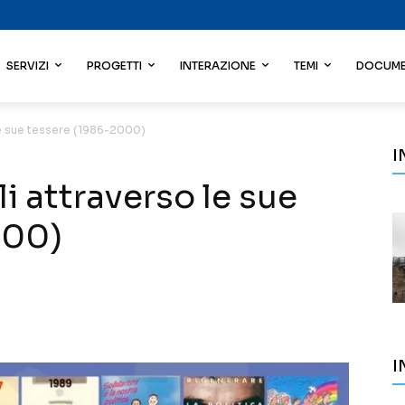
SERVIZI
PROGETTI
INTERAZIONE
TEMI
DOCUME
 le sue tessere (1986-2000)
I
li attraverso le sue
000)
I