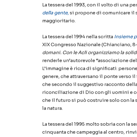
La tessera del 1993, con il volto di una pe
della gente
,
si propone di comunicare
il
maggioritario
.
La tessera del 1994 nella scritta
Insieme pe
XIX
C
ongresso
N
azionale
(Chianciano, 8-
domani. Con le Acli organizziamo la solid
renderle un’autorevole “associazione dell
L
’
immagine è ricca di significati: persone
genere, che attraversano il ponte verso il
che secondo il suggestivo
racconto dell
riconciliazione di Dio con gli uomini e 
che il futuro si può costruire solo con la s
la natura.
La tessera del 1995 molto sobria con la se
cinquanta che campeggia al centro
,
rinvi