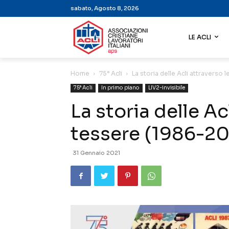
sabato, Agosto 8, 2026
LE ACLI
Home
75° Acli
La storia delle Acli attraverso
75° Acli
In primo piano
LIV2-invisibile
La storia delle Ac
tessere (1986-2
31 Gennaio 2021