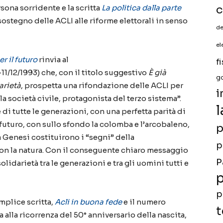
c
rsona sorridente e la scritta
La politica dalla parte
 sostegno delle ACLI al
le riforme elettorali in senso
de
el
r il futuro
rinvia al
f
11/12/1993)
che
,
con il titolo suggestivo
È
già
g
arietà
,
prospetta
una rifondazione
delle ACLI
per
i
a società civile, protagonista del terzo sistema”.
l
 di tutte le generazioni, con una perfetta parità di
 futuro, con sullo sfondo la colomba e l’arcobaleno,
p
a Genesi
costituirono i “segni” della
p
con la natura. Con il conseguente chiaro messaggio
P
olidarietà tra le generazioni e tra gli uomini tutti e
p
p
mplice scritta,
A
cli
in buona fede
e il numero
t
a alla ricorrenza del 50° anniversario della nascita,