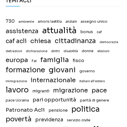
TEMI ACLI
730
assegno unico
ambiente
amoris laetitia
anziani
attualità
assistenza
bonus
caf
chiesa
cittadinanza
caf acli
democrazia
donne
detrazioni
diritti
disabilità
dichiarazione
elezioni
famiglia
europa
fisco
Fai
giovani
formazione
governo
internazionale
immigrazione
italiani all'estero
lavoro
migrazione
pace
migranti
pari opportunità
pace Ucraina
parità di genere
politica
Patronato Acli
pensione
povertà
previdenza
servizio civile