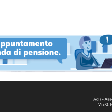
Acli - Ass
Via G. 