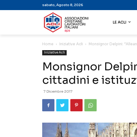
sabato, Agosto 8, 2026
LE ACLI
Home
Iniziative Acli
Monsignor Delpini: “Alleanza
Iniziative Acli
Monsignor Delpini
cittadini e istituz
7 Dicembre 2017