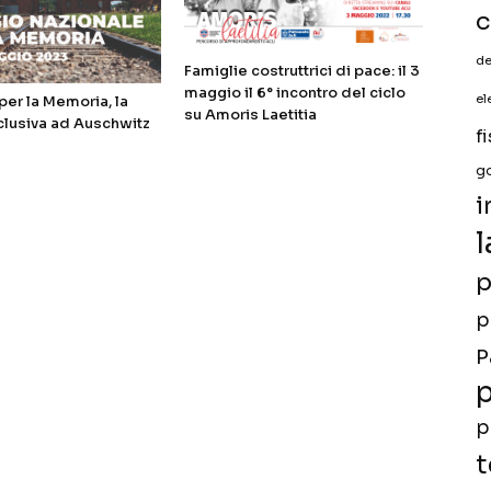
c
de
Famiglie costruttrici di pace: il 3
maggio il 6° incontro del ciclo
er la Memoria, la
el
su Amoris Laetitia
clusiva ad Auschwitz
f
g
i
l
p
p
P
p
p
t