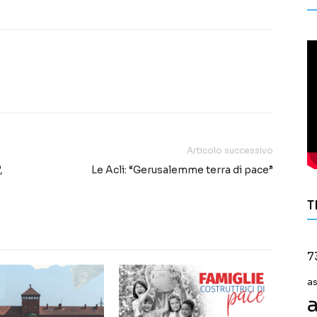
Articolo successivo
,
Le Acli: “Gerusalemme terra di pace”
T
7
a
a