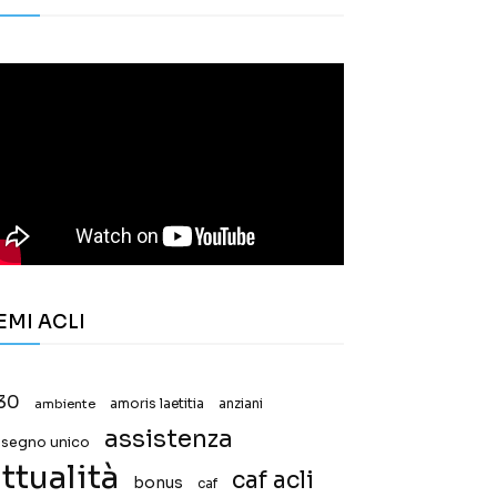
EMI ACLI
30
ambiente
amoris laetitia
anziani
assistenza
ssegno unico
ttualità
caf acli
bonus
caf