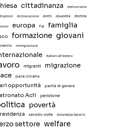
hiesa
cittadinanza
democrazia
donne
trazioni
diritti
disabilità
dichiarazione
famiglia
europa
Fai
ezioni
giovani
formazione
isco
overno
immigrazione
nternazionale
italiani all'estero
avoro
migrazione
migranti
ace
pace Ucraina
ari opportunità
parità di genere
atronato Acli
pensione
olitica
povertà
revidenza
servizio civile
sicurezza lavoro
welfare
erzo settore