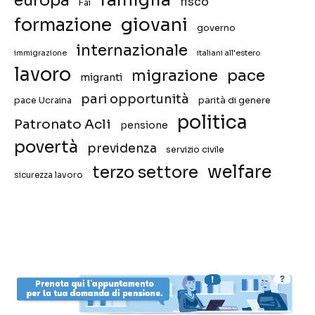
famiglia
europa
fisco
Fai
giovani
formazione
governo
internazionale
immigrazione
italiani all'estero
lavoro
migrazione
pace
migranti
pari opportunità
pace Ucraina
parità di genere
politica
Patronato Acli
pensione
povertà
previdenza
servizio civile
welfare
terzo settore
sicurezza lavoro