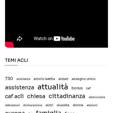
TEMI ACLI
730
assegno unico
ambiente
amoris laetitia
anziani
attualità
assistenza
bonus
caf
chiesa
cittadinanza
caf acli
democrazia
donne
detrazioni
diritti
disabilità
dichiarazione
elezioni