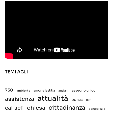
TEMI ACLI
730
assegno unico
ambiente
amoris laetitia
anziani
attualità
assistenza
bonus
caf
chiesa
cittadinanza
caf acli
democrazia