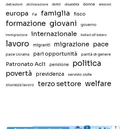
donne
detrazioni
diritti
disabilità
dichiarazione
elezioni
famiglia
europa
fisco
Fai
giovani
formazione
governo
internazionale
immigrazione
italiani all'estero
lavoro
migrazione
pace
migranti
pari opportunità
pace Ucraina
parità di genere
politica
Patronato Acli
pensione
povertà
previdenza
servizio civile
welfare
terzo settore
sicurezza lavoro