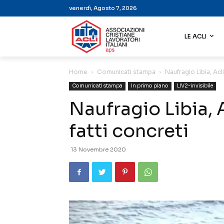
venerdì, Agosto 7, 2026
LE ACLI
Home
Comunicati stampa
Naufragio Libia, Acl
Comunicati stampa
In primo piano
LIV2-invisibile
Naufragio Libia, 
fatti concreti
13 Novembre 2020