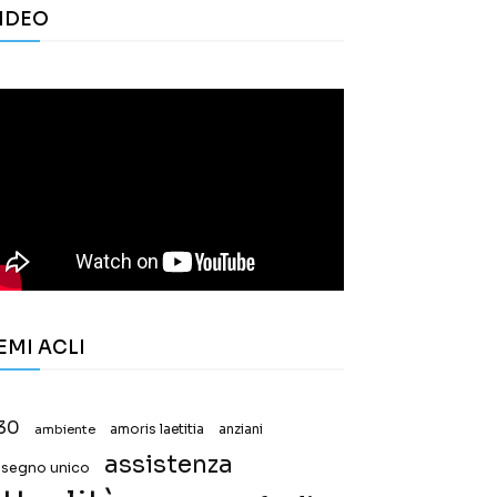
IDEO
EMI ACLI
30
ambiente
amoris laetitia
anziani
assistenza
ssegno unico