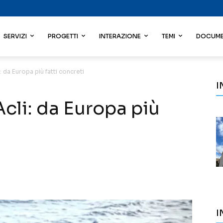
SERVIZI
PROGETTI
INTERAZIONE
TEMI
DOCUME
i: da Europa più fatti concreti
I
Acli: da Europa più
I