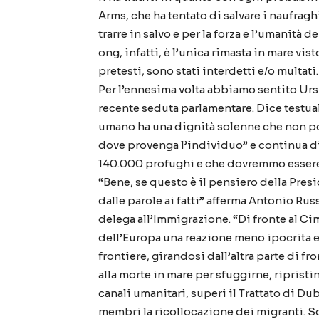
Arms, che ha tentato di salvare i naufrag
trarre in salvo e per la forza e l’umanità 
ong, infatti, è l’unica rimasta in mare visto
pretesti, sono stati interdetti e/o multati.
Per l’ennesima volta abbiamo sentito Ursu
recente seduta parlamentare. Dice testu
umano ha una dignità solenne che non p
dove provenga l’individuo” e continua di
140.000 profughi e che dovremmo essere 
“Bene, se questo è il pensiero della Pre
dalle parole ai fatti” afferma Antonio R
delega all’Immigrazione. “Di fronte al Ci
dell’Europa una reazione meno ipocrita e p
frontiere, girandosi dall’altra parte di fr
alla morte in mare per sfuggirne, ripristin
canali umanitari, superi il Trattato di Du
membri la ricollocazione dei migranti. S