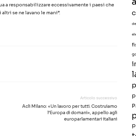
a
nua a responsabilizzare eccessivamente i paesi che
c
altri se ne lavano le mani”.
de
el
f
g
i
l
p
p
Articolo successivo
P
Acli Milano: «Un lavoro per tutti. Costruiamo
l’Europa di domani», appello agli
p
europarlamentari italiani
p
t