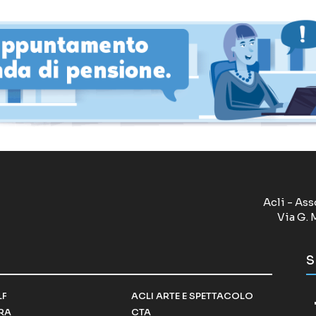
Acli - Ass
Via G. 
S
LF
ACLI ARTE E SPETTACOLO
RRA
CTA