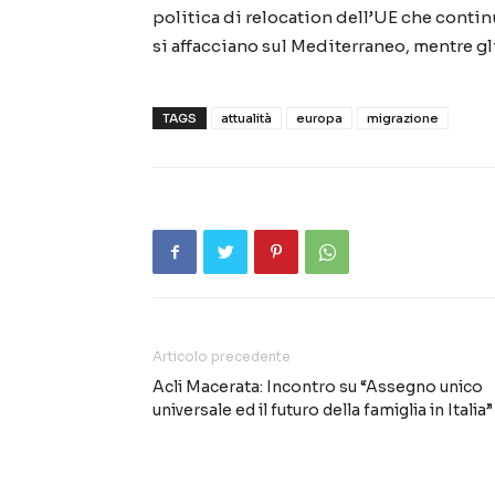
politica di relocation dell’UE che conti
si affacciano sul Mediterraneo, mentre gli 
TAGS
attualità
europa
migrazione
Articolo precedente
Acli Macerata: Incontro su “Assegno unico
universale ed il futuro della famiglia in Italia”