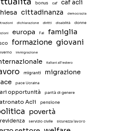
ttualità
caf acli
bonus
caf
hiesa
cittadinanza
democrazia
donne
trazioni
diritti
disabilità
dichiarazione
famiglia
europa
Fai
ezioni
giovani
formazione
isco
overno
immigrazione
nternazionale
italiani all'estero
avoro
migrazione
migranti
ace
pace Ucraina
ari opportunità
parità di genere
atronato Acli
pensione
olitica
povertà
revidenza
servizio civile
sicurezza lavoro
welfare
erzo settore