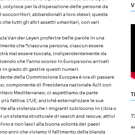
V
hi, colpisce per la disperazione delle persone da
dei soccorritori, abbandonati a loro stessi; questa
 che tutti gli altri assetti umanitari, con vari
la Van der Leyen proferire belle parole in una
almente che “ciascuna persona, ciascun essere
otrà mai essere toccata, indipendentemente da
cendo che l’anno scorso in Europa sono arrivati
in grado di gestire questi numeri.
sidente della Commissione Europea è ora di passare
usso, componente di Presidenza nazionale Acli con
mitero Mediterraneo, ci aspettiamo da parte
T
iù fattiva. L’UE, anziché esternalizzare le sue
onte alla violenza che i migranti subiscono in Libia o
i un sistema strutturale di search and rescue, attivi
7
blino e non lasci alla buona volontà dei paesi
a
ono anni che viviamo il fallimento della blanda