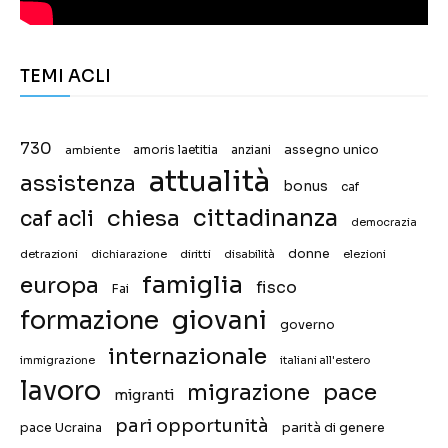
TEMI ACLI
730
assegno unico
ambiente
amoris laetitia
anziani
attualità
assistenza
bonus
caf
chiesa
cittadinanza
caf acli
democrazia
donne
detrazioni
diritti
disabilità
dichiarazione
elezioni
famiglia
europa
fisco
Fai
giovani
formazione
governo
internazionale
immigrazione
italiani all'estero
lavoro
migrazione
pace
migranti
pari opportunità
pace Ucraina
parità di genere