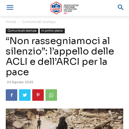
Home
Comunicati stampa
Comunicati stampa
In primo piano
“Non rassegniamoci al
silenzio”: l’appello delle
ACLI e dell’ARCI per la
pace
24 Agosto 2025