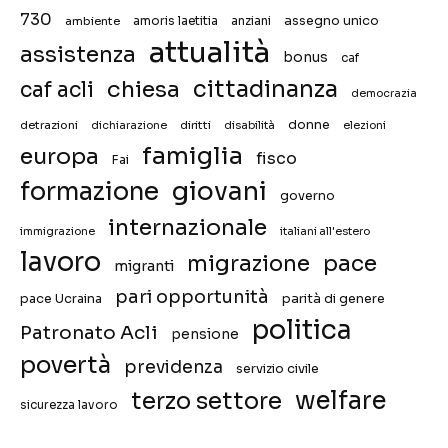
730
assegno unico
ambiente
amoris laetitia
anziani
attualità
assistenza
bonus
caf
chiesa
cittadinanza
caf acli
democrazia
donne
detrazioni
diritti
disabilità
dichiarazione
elezioni
famiglia
europa
fisco
Fai
giovani
formazione
governo
internazionale
immigrazione
italiani all'estero
lavoro
migrazione
pace
migranti
pari opportunità
pace Ucraina
parità di genere
politica
Patronato Acli
pensione
povertà
previdenza
servizio civile
welfare
terzo settore
sicurezza lavoro