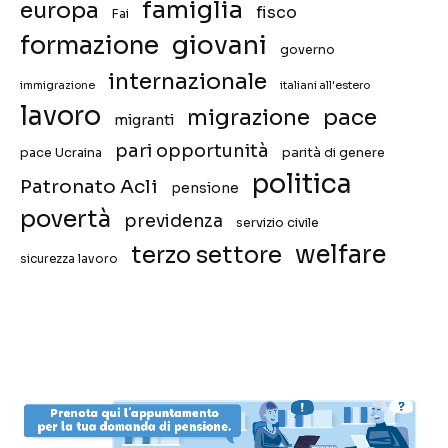
famiglia
europa
fisco
Fai
giovani
formazione
governo
internazionale
immigrazione
italiani all'estero
lavoro
migrazione
pace
migranti
pari opportunità
pace Ucraina
parità di genere
politica
Patronato Acli
pensione
povertà
previdenza
servizio civile
welfare
terzo settore
sicurezza lavoro