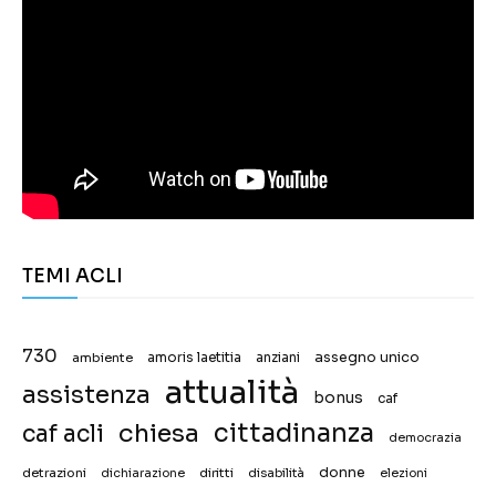
TEMI ACLI
730
assegno unico
ambiente
amoris laetitia
anziani
attualità
assistenza
bonus
caf
chiesa
cittadinanza
caf acli
democrazia
donne
detrazioni
diritti
disabilità
dichiarazione
elezioni