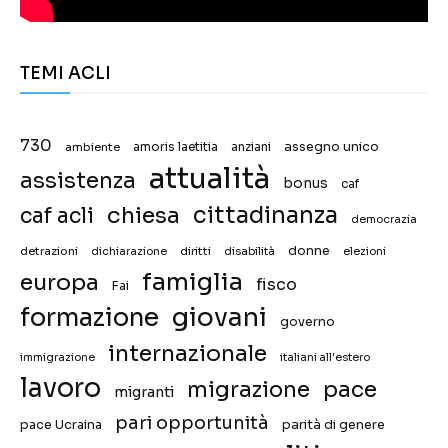
TEMI ACLI
730
assegno unico
ambiente
amoris laetitia
anziani
attualità
assistenza
bonus
caf
chiesa
cittadinanza
caf acli
democrazia
donne
detrazioni
diritti
disabilità
dichiarazione
elezioni
famiglia
europa
fisco
Fai
giovani
formazione
governo
internazionale
immigrazione
italiani all'estero
lavoro
migrazione
pace
migranti
pari opportunità
pace Ucraina
parità di genere