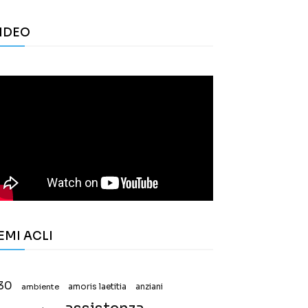
IDEO
EMI ACLI
30
ambiente
amoris laetitia
anziani