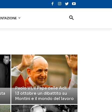
NTAZIONE
Paolo VI, il Papa delle Acli: il
sta
13 ottobre un dibattito su
Montini e il mondo del lavoro