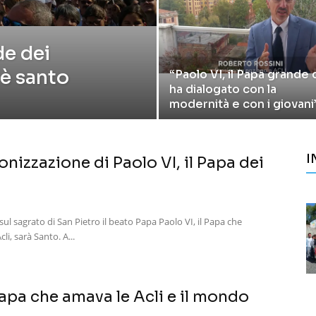
de dei
 è santo
“Paolo VI, il Papa grande
ha dialogato con la
modernità e con i giovani
I
onizzazione di Paolo VI, il Papa dei
sul sagrato di San Pietro il beato Papa Paolo VI, il Papa che
li, sarà Santo. A...
 Papa che amava le Acli e il mondo