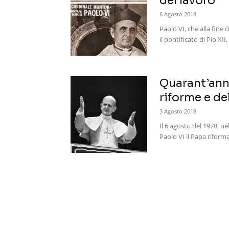
del lavoro
6 Agosto 2018
Paolo VI, che alla fine 
il pontificato di Pio XII
Quarant’anni
riforme e de
3 Agosto 2018
Il 6 agosto del 1978, ne
Paolo VI il Papa riforma