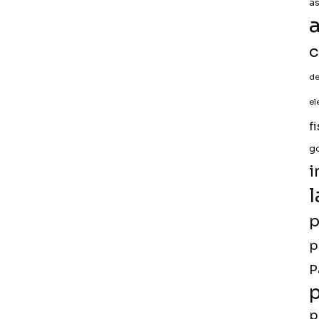
a
a
c
de
el
f
g
i
l
p
p
P
p
p