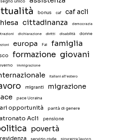
assistenza
ssegno unico
ttualità
caf acli
bonus
caf
hiesa
cittadinanza
democrazia
donne
trazioni
diritti
disabilità
dichiarazione
famiglia
europa
Fai
ezioni
giovani
formazione
isco
overno
immigrazione
nternazionale
italiani all'estero
avoro
migrazione
migranti
ace
pace Ucraina
ari opportunità
parità di genere
atronato Acli
pensione
olitica
povertà
revidenza
servizio civile
sicurezza lavoro