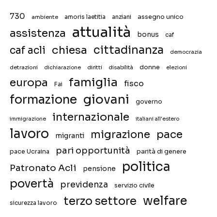
730
assegno unico
ambiente
amoris laetitia
anziani
attualità
assistenza
bonus
caf
chiesa
cittadinanza
caf acli
democrazia
donne
detrazioni
diritti
disabilità
dichiarazione
elezioni
famiglia
europa
fisco
Fai
giovani
formazione
governo
internazionale
immigrazione
italiani all'estero
lavoro
migrazione
pace
migranti
pari opportunità
pace Ucraina
parità di genere
politica
Patronato Acli
pensione
povertà
previdenza
servizio civile
welfare
terzo settore
sicurezza lavoro