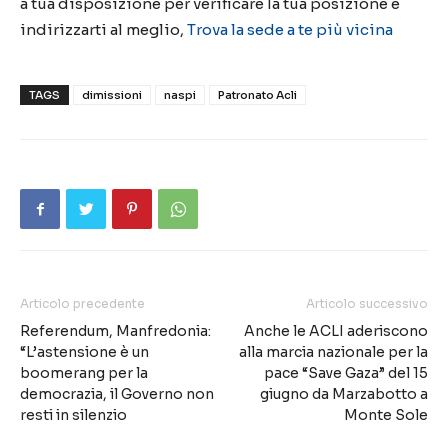
a tua disposizione per verificare la tua posizione e
indirizzarti al meglio,
Trova la sede a te più vicina
TAGS
dimissioni
naspi
Patronato Acli
Articolo precedente
Articolo successivo
Referendum, Manfredonia:
Anche le ACLI aderiscono
“L’astensione è un
alla marcia nazionale per la
boomerang per la
pace “Save Gaza” del 15
democrazia, il Governo non
giugno da Marzabotto a
resti in silenzio
Monte Sole