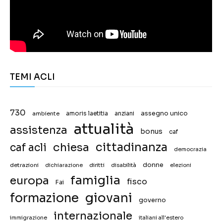
TEMI ACLI
730
assegno unico
ambiente
amoris laetitia
anziani
attualità
assistenza
bonus
caf
chiesa
cittadinanza
caf acli
democrazia
donne
detrazioni
diritti
disabilità
dichiarazione
elezioni
famiglia
europa
fisco
Fai
giovani
formazione
governo
internazionale
immigrazione
italiani all'estero