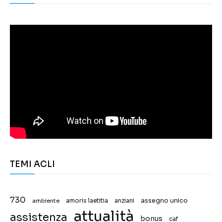
TEMI ACLI
730
assegno unico
ambiente
amoris laetitia
anziani
attualità
assistenza
bonus
caf