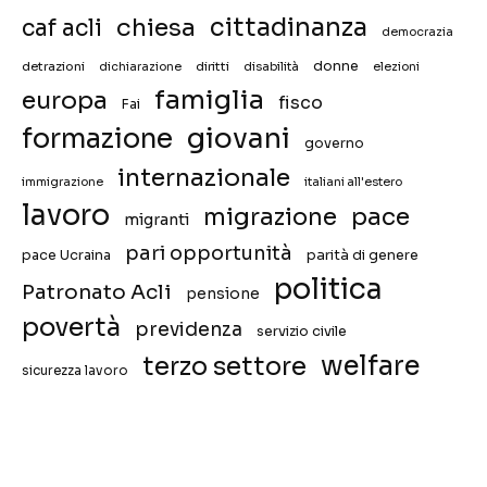
chiesa
cittadinanza
caf acli
democrazia
donne
detrazioni
diritti
disabilità
dichiarazione
elezioni
famiglia
europa
fisco
Fai
giovani
formazione
governo
internazionale
immigrazione
italiani all'estero
lavoro
migrazione
pace
migranti
pari opportunità
pace Ucraina
parità di genere
politica
Patronato Acli
pensione
povertà
previdenza
servizio civile
welfare
terzo settore
sicurezza lavoro