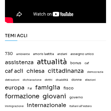
TEMI ACLI
730
assegno unico
ambiente
amoris laetitia
anziani
attualità
assistenza
bonus
caf
chiesa
cittadinanza
caf acli
democrazia
donne
detrazioni
diritti
disabilità
dichiarazione
elezioni
famiglia
europa
fisco
Fai
giovani
formazione
governo
internazionale
immigrazione
italiani all'estero