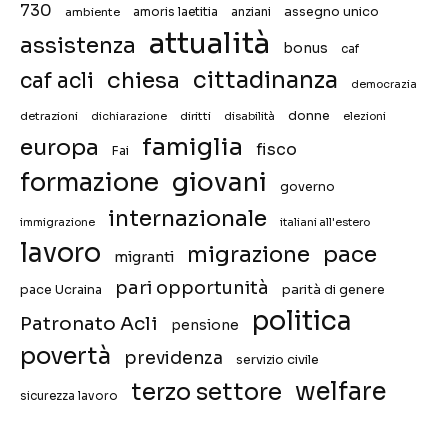
730
assegno unico
ambiente
amoris laetitia
anziani
attualità
assistenza
bonus
caf
chiesa
cittadinanza
caf acli
democrazia
donne
detrazioni
diritti
disabilità
dichiarazione
elezioni
famiglia
europa
fisco
Fai
giovani
formazione
governo
internazionale
immigrazione
italiani all'estero
lavoro
migrazione
pace
migranti
pari opportunità
pace Ucraina
parità di genere
politica
Patronato Acli
pensione
povertà
previdenza
servizio civile
welfare
terzo settore
sicurezza lavoro