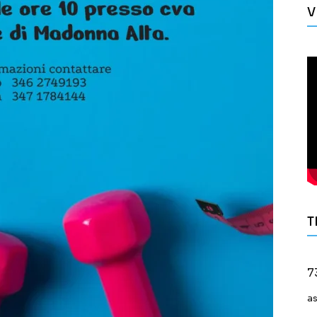
V
T
7
a