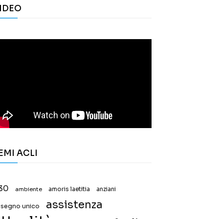
IDEO
EMI ACLI
30
ambiente
amoris laetitia
anziani
assistenza
ssegno unico