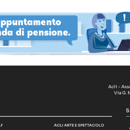
Acli - Ass
Via G. 
S
LF
ACLI ARTE E SPETTACOLO