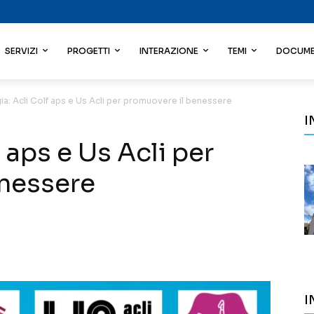
SERVIZI
PROGETTI
INTERAZIONE
TEMI
DOCUME
ia: Acli Colf aps e Us Acli per promuovere il benessere
I
 aps e Us Acli per
enessere
I