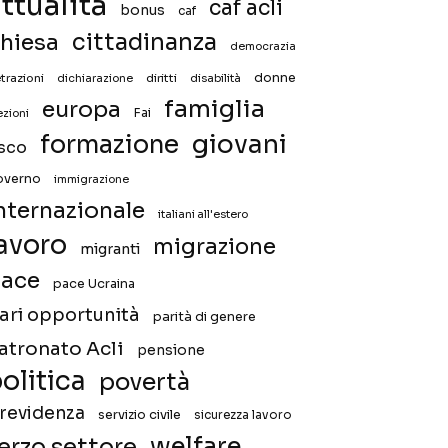
ttualità
caf acli
bonus
caf
hiesa
cittadinanza
democrazia
donne
trazioni
diritti
disabilità
dichiarazione
famiglia
europa
Fai
ezioni
giovani
formazione
isco
overno
immigrazione
nternazionale
italiani all'estero
avoro
migrazione
migranti
ace
pace Ucraina
ari opportunità
parità di genere
atronato Acli
pensione
olitica
povertà
revidenza
servizio civile
sicurezza lavoro
welfare
erzo settore