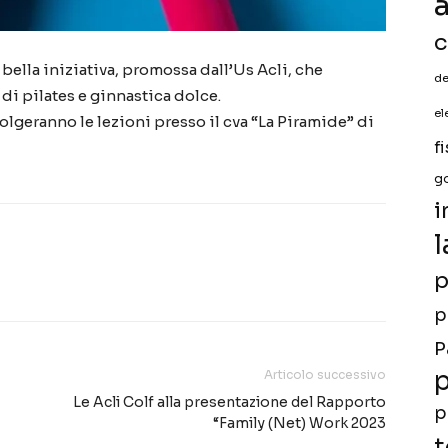
a
c
bella iniziativa, promossa dall’Us Acli, che
de
di pilates e ginnastica dolce.
el
volgeranno le lezioni presso il cva “La Piramide” di
f
g
i
l
p
p
P
p
Articolo successivo
Le Acli Colf alla presentazione del Rapporto
p
“Family (Net) Work 2023
t