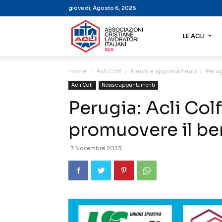
giovedì, Agosto 6, 2026
LE ACLI
Home
Acli Colf
News e appuntamenti
Perug
Acli Colf
News e appuntamenti
Perugia: Acli Colf
promuovere il b
7 Novembre 2023