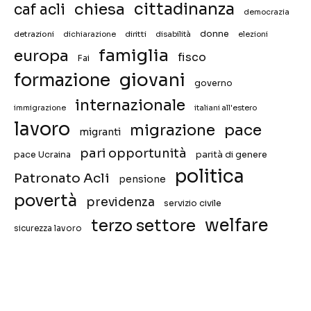
chiesa
cittadinanza
caf acli
democrazia
donne
detrazioni
diritti
disabilità
dichiarazione
elezioni
famiglia
europa
fisco
Fai
giovani
formazione
governo
internazionale
immigrazione
italiani all'estero
lavoro
migrazione
pace
migranti
pari opportunità
pace Ucraina
parità di genere
politica
Patronato Acli
pensione
povertà
previdenza
servizio civile
welfare
terzo settore
sicurezza lavoro