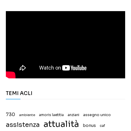
TEMI ACLI
730
assegno unico
ambiente
amoris laetitia
anziani
attualità
assistenza
bonus
caf