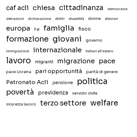
chiesa
cittadinanza
caf acli
democrazia
donne
detrazioni
diritti
disabilità
dichiarazione
elezioni
famiglia
europa
fisco
Fai
giovani
formazione
governo
internazionale
immigrazione
italiani all'estero
lavoro
migrazione
pace
migranti
pari opportunità
pace Ucraina
parità di genere
politica
Patronato Acli
pensione
povertà
previdenza
servizio civile
welfare
terzo settore
sicurezza lavoro