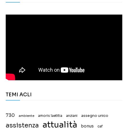
TEMI ACLI
730
assegno unico
ambiente
amoris laetitia
anziani
attualità
assistenza
bonus
caf