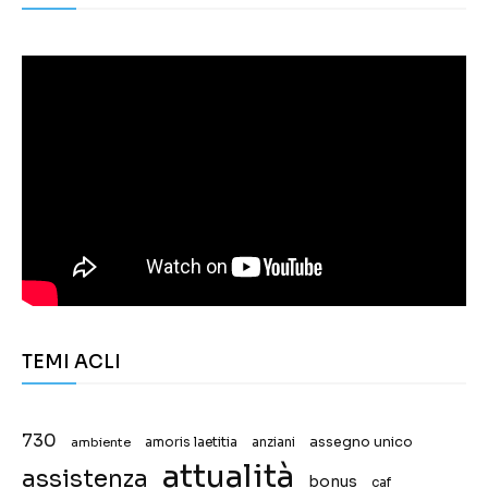
TEMI ACLI
730
assegno unico
ambiente
amoris laetitia
anziani
attualità
assistenza
bonus
caf