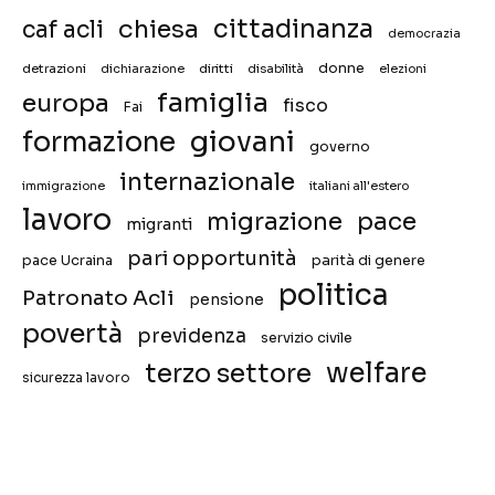
chiesa
cittadinanza
caf acli
democrazia
donne
detrazioni
diritti
disabilità
dichiarazione
elezioni
famiglia
europa
fisco
Fai
giovani
formazione
governo
internazionale
immigrazione
italiani all'estero
lavoro
migrazione
pace
migranti
pari opportunità
pace Ucraina
parità di genere
politica
Patronato Acli
pensione
povertà
previdenza
servizio civile
welfare
terzo settore
sicurezza lavoro