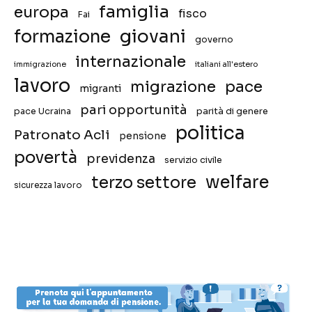
famiglia
europa
fisco
Fai
giovani
formazione
governo
internazionale
immigrazione
italiani all'estero
lavoro
migrazione
pace
migranti
pari opportunità
pace Ucraina
parità di genere
politica
Patronato Acli
pensione
povertà
previdenza
servizio civile
welfare
terzo settore
sicurezza lavoro