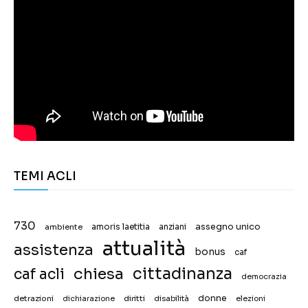
TEMI ACLI
730
assegno unico
ambiente
amoris laetitia
anziani
attualità
assistenza
bonus
caf
chiesa
cittadinanza
caf acli
democrazia
donne
detrazioni
diritti
disabilità
dichiarazione
elezioni