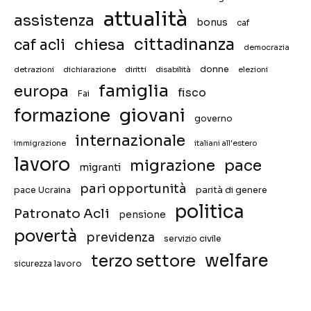
attualità
assistenza
bonus
caf
chiesa
cittadinanza
caf acli
democrazia
donne
detrazioni
diritti
disabilità
dichiarazione
elezioni
famiglia
europa
fisco
Fai
giovani
formazione
governo
internazionale
immigrazione
italiani all'estero
lavoro
migrazione
pace
migranti
pari opportunità
pace Ucraina
parità di genere
politica
Patronato Acli
pensione
povertà
previdenza
servizio civile
welfare
terzo settore
sicurezza lavoro