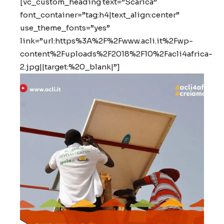
[vc_custom_heading text=”Scarica”
font_container=”tag:h4|text_align:center”
use_theme_fonts=”yes”
link=”url:https%3A%2F%2Fwww.acli.it%2Fwp-
content%2Fuploads%2F2018%2F10%2Facli4africa-
2.jpg||target:%20_blank|”]