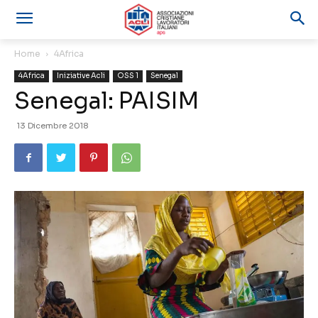
Home
4Africa
4Africa
Iniziative Acli
OSS 1
Senegal
Senegal: PAISIM
13 Dicembre 2018