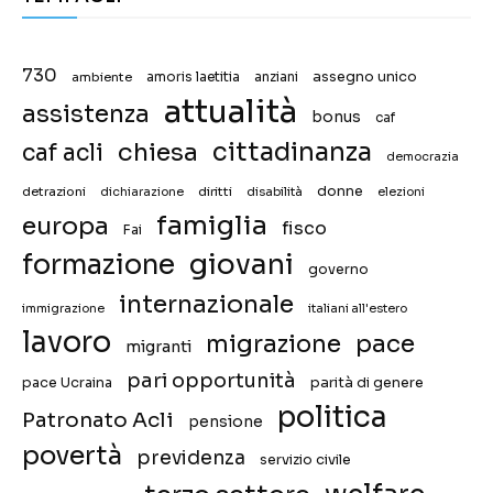
730
assegno unico
ambiente
amoris laetitia
anziani
attualità
assistenza
bonus
caf
chiesa
cittadinanza
caf acli
democrazia
donne
detrazioni
diritti
disabilità
dichiarazione
elezioni
famiglia
europa
fisco
Fai
giovani
formazione
governo
internazionale
immigrazione
italiani all'estero
lavoro
migrazione
pace
migranti
pari opportunità
pace Ucraina
parità di genere
politica
Patronato Acli
pensione
povertà
previdenza
servizio civile