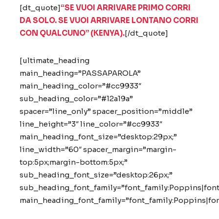
[dt_quote]
“SE VUOI ARRIVARE PRIMO CORRI
DA SOLO. SE VUOI ARRIVARE LONTANO CORRI
CON QUALCUNO” (KENYA).
[/dt_quote]
[ultimate_heading
main_heading=”PASSAPAROLA”
main_heading_color=”#cc9933″
sub_heading_color=”#12a19a”
spacer=”line_only” spacer_position=”middle”
line_height=”3″ line_color=”#cc9933″
main_heading_font_size=”desktop:29px;”
line_width=”60″ spacer_margin=”margin-
top:5px;margin-bottom:5px;”
sub_heading_font_size=”desktop:26px;”
sub_heading_font_family=”font_family:Poppins|font
main_heading_font_family=”font_family:Poppins|fon