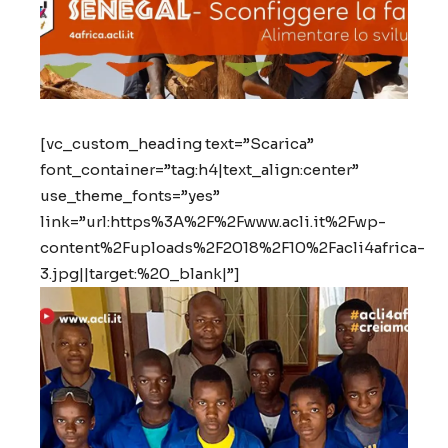
[vc_custom_heading text=”Scarica”
font_container=”tag:h4|text_align:center”
use_theme_fonts=”yes”
link=”url:https%3A%2F%2Fwww.acli.it%2Fwp-
content%2Fuploads%2F2018%2F10%2Facli4africa-
3.jpg||target:%20_blank|”]