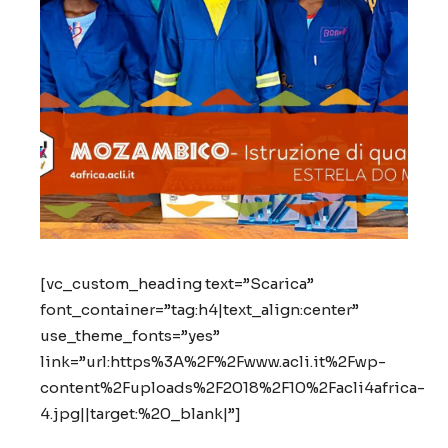
[vc_custom_heading text=”Scarica”
font_container=”tag:h4|text_align:center”
use_theme_fonts=”yes”
link=”url:https%3A%2F%2Fwww.acli.it%2Fwp-
content%2Fuploads%2F2018%2F10%2Facli4africa-
4.jpg||target:%20_blank|”]