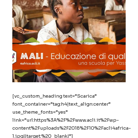
[vc_custom_heading text=”Scarica”
font_container=”tag:h4|text_align:center”
use_theme_fonts=”yes”
link=”url:https%3A%2F%2Fwww.acli.it%2Fwp-
content%2Fuploads%2F2018%2F10%2Facli4africa-
1.jpg||target:%20_blank|”]