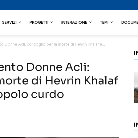
SERVIZI
PROGETTI
INTERAZIONE
TEMI
DOCUME
o Donne Acli: cordoglio per la morte di Hevrin Khalaf e...
I
ento Donne Acli:
morte di Hevrin Khalaf
popolo curdo
I