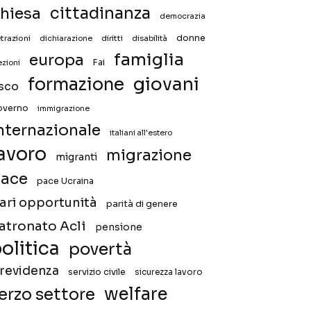
hiesa
cittadinanza
democrazia
donne
trazioni
diritti
disabilità
dichiarazione
famiglia
europa
Fai
ezioni
giovani
formazione
isco
overno
immigrazione
nternazionale
italiani all'estero
avoro
migrazione
migranti
ace
pace Ucraina
ari opportunità
parità di genere
atronato Acli
pensione
olitica
povertà
revidenza
servizio civile
sicurezza lavoro
welfare
erzo settore