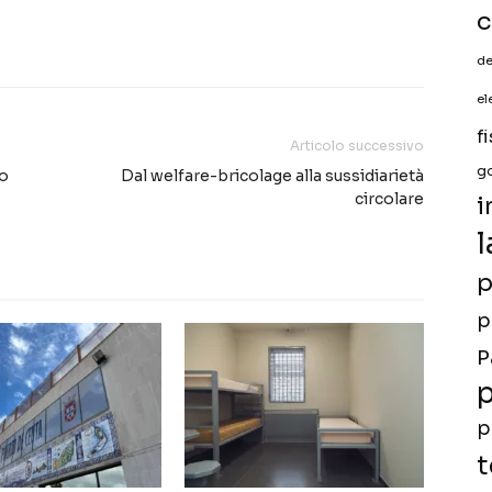
c
de
el
f
Articolo successivo
g
to
Dal welfare-bricolage alla sussidiarietà
circolare
i
l
p
p
P
p
p
t