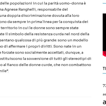
na delle popolazioni in cui la parità uomo-donna è
rma Agnese Ranghelli, responsabile del
una doppia discriminazione dovuta alla loro
sono da sempre in prima linea per la conquista dei
un territorio in cui le donne sono sempre state
ate il simbolo della resistenza curda nel nord della
esentano qualcosa di più grande: sono un modello
 di affermare i propri diritti. Sono nate in un
ze forzate sono socialmente accettati, dunque, a
tituiscono la sovversione di tutti gli stereotipi di
o al fianco delle donne curde, che non combattono
T
ile”.
7
a
a