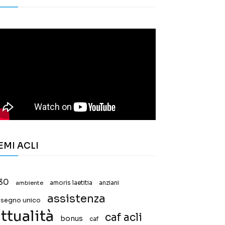
EMI ACLI
30
ambiente
amoris laetitia
anziani
assistenza
ssegno unico
ttualità
caf acli
bonus
caf