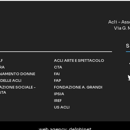
Acli - Ass
Via G. 
S
LF
ACLI ARTE E SPETTACOLO
RRA
CTA
NAMENTO DONNE
FAI
DELLE ACLI
FAP
ZIONE SOCIALE -
FONDAZIONE A. GRANDI
STA
IPSIA
IREF
US ACLI
web agency
: delphinet