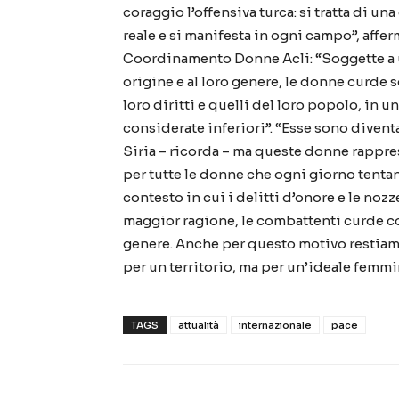
coraggio l’offensiva turca: si tratta di u
reale e si manifesta in ogni campo”, affe
Coordinamento Donne Acli: “Soggette a 
origine e al loro genere, le donne curde 
loro diritti e quelli del loro popolo, in 
considerate inferiori”. “Esse sono divent
Siria – ricorda – ma queste donne rappr
per tutte le donne che ogni giorno tentano
contesto in cui i delitti d’onore e le noz
maggior ragione, le combattenti curde cos
genere. Anche per questo motivo restiam
per un territorio, ma per un’ideale femmin
TAGS
attualità
internazionale
pace