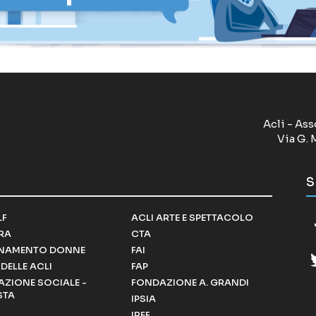
Acli - Ass
Via G. 
S
LF
ACLI ARTE E SPETTACOLO
RRA
CTA
NAMENTO DONNE
FAI
DELLE ACLI
FAP
ZIONE SOCIALE -
FONDAZIONE A. GRANDI
STA
IPSIA
IREF