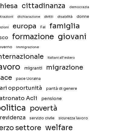
hiesa
cittadinanza
democrazia
donne
trazioni
diritti
disabilità
dichiarazione
famiglia
europa
Fai
ezioni
giovani
formazione
isco
overno
immigrazione
nternazionale
italiani all'estero
avoro
migrazione
migranti
ace
pace Ucraina
ari opportunità
parità di genere
atronato Acli
pensione
olitica
povertà
revidenza
servizio civile
sicurezza lavoro
welfare
erzo settore