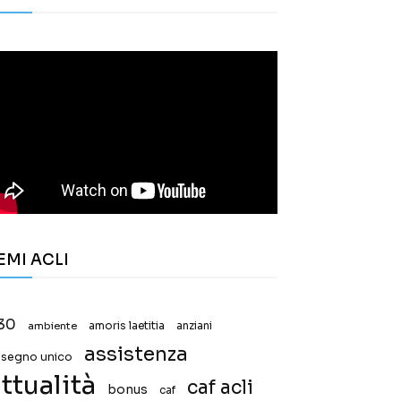
EMI ACLI
30
ambiente
amoris laetitia
anziani
assistenza
ssegno unico
ttualità
caf acli
bonus
caf