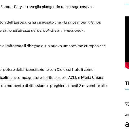
e
Samuel Paty, si risveglia piangendo una strage così vile.
ori dell’Europa,
ci ha insegnato che
«la pace mondiale non
 siano all’altezza dei pericoli che la minacciano».
di rafforzare il
disegno
di un nuovo umanesimo
europeo
che
.
el potere della
riconciliazione con Dio
e coi fratelli
come
colini
, accompagnatore spirituale delle ACLI, e
Maria Chiara
T
 un momento di riflessione e preghiera
lunedì 2 novembre alle
7
a
a