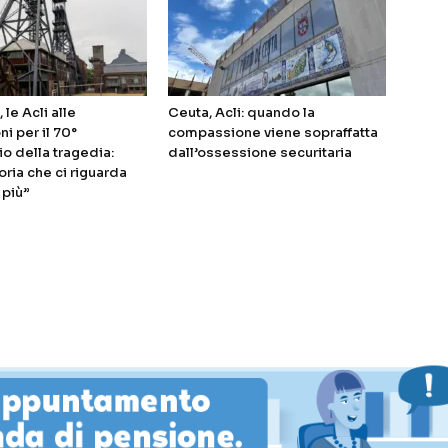
 le Acli alle
Ceuta, Acli: quando la
i per il 70°
compassione viene sopraffatta
io della tragedia:
dall’ossessione securitaria
ia che ci riguarda
 più”