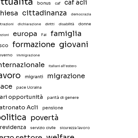
ttualità
caf acli
bonus
caf
hiesa
cittadinanza
democrazia
donne
trazioni
diritti
disabilità
dichiarazione
famiglia
europa
Fai
ezioni
giovani
formazione
isco
overno
immigrazione
nternazionale
italiani all'estero
avoro
migrazione
migranti
ace
pace Ucraina
ari opportunità
parità di genere
atronato Acli
pensione
olitica
povertà
revidenza
servizio civile
sicurezza lavoro
welfare
erzo settore