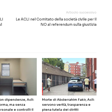
Articolo successivo
LI
Le ACLI nel Comitato della società civile per il
ul
NO al referendum sulla giustizia
on dipendenze, Acli:
Morte di Abderrahim Fakir, Acli:
forma, ma senza
servono verità, trasparenza e
rsonale e controlli il
piena tutela dei diritti