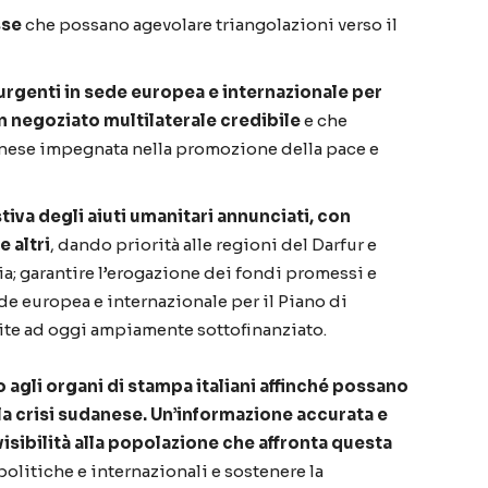
sse
che possano agevolare triangolazioni verso il
urgenti in sede europea e internazionale per
un negoziato multilaterale credibile
e che
anese impegnata nella promozione della pace e
iva degli aiuti umanitari annunciati, con
 altri
, dando priorità alle regioni del Darfur e
ia; garantire l’erogazione dei fondi promessi e
e europea e internazionale per il Piano di
ite ad oggi ampiamente sottofinanziato.
o agli organi di stampa italiani affinché possano
lla crisi sudanese. Un’informazione accurata e
isibilità alla popolazione che affronta questa
politiche e internazionali e sostenere la