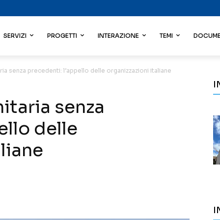
SERVIZI
PROGETTI
INTERAZIONE
TEMI
DOCUME
ria senza precedenti: l’appello delle organizzazioni italiane
I
itaria senza
ello delle
aliane
I