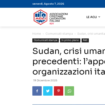
venerdì, Agosto 7, 2026
LE ACLI
Home
Comunicati stampa
Sudan, crisi umanita
Comunicati stampa
In primo piano
Reti
Sudan, crisi uman
precedenti: l’app
organizzazioni it
19 Dicembre 2025