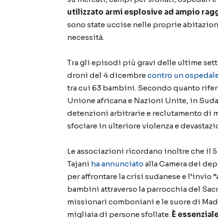
utilizzato armi esplosive ad ampio rag
sono state uccise nelle proprie abitazio
necessità.
Tra gli episodi più gravi delle ultime se
droni del 4 dicembre
contro un ospedal
tra cui 63 bambini. Secondo quanto rifer
Unione africana e Nazioni Unite, in Sudan
detenzioni arbitrarie e reclutamento di m
sfociare in ulteriore violenza e devastazi
Le associazioni ricordano inoltre che il 
Tajani
ha annunciato
alla Camera dei depu
per affrontare la crisi sudanese e l’invio 
bambini attraverso la parrocchia del Sac
missionari comboniani e le suore di Madr
migliaia di persone sfollate.
È essenziale