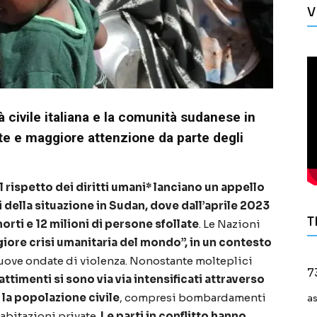
V
 civile italiana e la comunità sudanese in
te e maggiore attenzione da parte degli
l rispetto dei diritti umani* lanciano un appello
i della situazione in Sudan, dove dall’aprile 2023
T
rti e 12 milioni di persone sfollate
. Le Nazioni
giore crisi umanitaria del mondo”, in un contesto
nuove ondate di violenza. Nonostante molteplici
7
ttimenti si sono via via intensificati attraverso
 la popolazione civile
, compresi bombardamenti
a
 abitazioni private.
Le parti in conflitto hanno