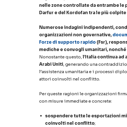
nelle zone controllate da entrambe le pa
Darfur e del Kordofan tra le più colpite
Numerose indagini indipendenti, condot
organizzazioni non governative,
docume
Forze di supporto rapido
(Fsr), respons
mediche e convogli umanitari, nonché 
Nonostante questo,
l’Italia continua ad
Arabi Uniti
, generando una contraddizion
l’assistenza umanitaria e i processi dipl
attori coinvolti nel conflitto.
Per queste ragioni le organizzazioni firm
con misure immediate e concrete:
sospendere tutte le esportazioni milit
coinvolti nel conflitto
;