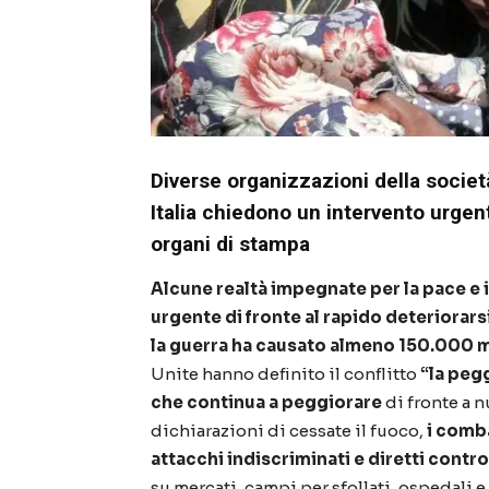
Diverse organizzazioni della società
Italia chiedono un intervento urgen
organi di stampa
Alcune realtà impegnate per la pace e i
urgente di fronte al rapido deteriorars
la guerra ha causato almeno 150.000 mo
Unite hanno definito il conflitto
“la peg
che continua a peggiorare
di fronte a 
dichiarazioni di cessate il fuoco,
i comba
attacchi indiscriminati e diretti contro
su mercati, campi per sfollati, ospedali e