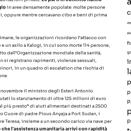
a
gio
in aree densamente popolate: molte persone
c
ni, oppure mentre cercavano cibo e beni di prima
de
el
ttimane, le organizzazioni ricordano l’attacco con
f
e
e un asilo a Kalogi, in cui sono morte 114 persone,
ito dall’Organizzazione mondiale della sanità,
g
 si registrano rapimenti, violenze sessuali,
i
inori, in un quadro di escalation che rischia di
l
one.
p
5 novembre il ministro degli Esteri Antonio
p
tati lo stanziamento di oltre 125 milioni di euro
P
“al più presto” di aiuti alimentari destinati a 2500
p
ro Cuore di padre Pious Anyaja a Port Sudan, i
p
e Teresa, insieme a un secondo carico via nave per
 che l’assistenza umanitaria arrivi con rapidità
t