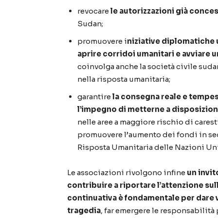
revocare
le autorizzazioni già conce
Sudan;
promuovere i
niziative diplomatiche 
aprire corridoi umanitari e avviare 
coinvolga anche la società civile sud
nella risposta umanitaria;
garantire
la consegna reale e tempest
l’impegno di metterne a disposizione
nelle aree a maggiore rischio di carest
promuovere l’aumento dei fondi in sed
Risposta Umanitaria delle Nazioni Un
Le associazioni rivolgono infine
un invit
contribuire a riportare l’attenzione su
continuativa è fondamentale per dare v
tragedia
, far emergere le responsabilità 