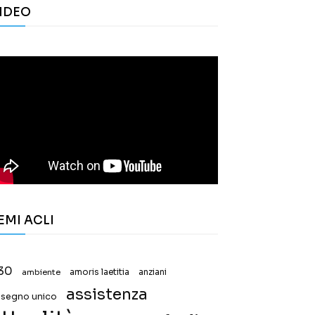
IDEO
EMI ACLI
30
ambiente
amoris laetitia
anziani
assistenza
ssegno unico