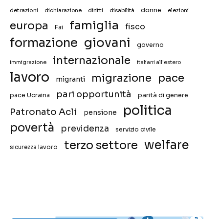
donne
detrazioni
diritti
disabilità
dichiarazione
elezioni
famiglia
europa
fisco
Fai
giovani
formazione
governo
internazionale
immigrazione
italiani all'estero
lavoro
migrazione
pace
migranti
pari opportunità
pace Ucraina
parità di genere
politica
Patronato Acli
pensione
povertà
previdenza
servizio civile
welfare
terzo settore
sicurezza lavoro