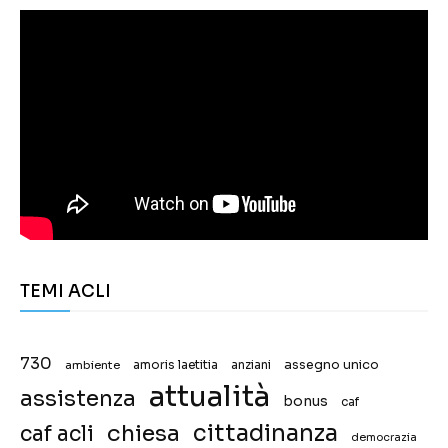
TEMI ACLI
730
assegno unico
ambiente
amoris laetitia
anziani
attualità
assistenza
bonus
caf
chiesa
cittadinanza
caf acli
democrazia