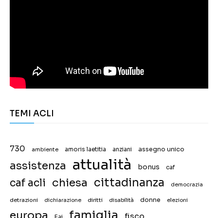
TEMI ACLI
730
assegno unico
ambiente
amoris laetitia
anziani
attualità
assistenza
bonus
caf
chiesa
cittadinanza
caf acli
democrazia
donne
detrazioni
diritti
disabilità
dichiarazione
elezioni
famiglia
europa
fisco
Fai