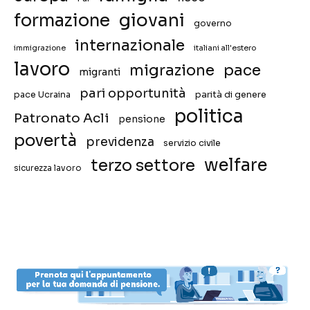
giovani
formazione
governo
internazionale
immigrazione
italiani all'estero
lavoro
migrazione
pace
migranti
pari opportunità
pace Ucraina
parità di genere
politica
Patronato Acli
pensione
povertà
previdenza
servizio civile
welfare
terzo settore
sicurezza lavoro