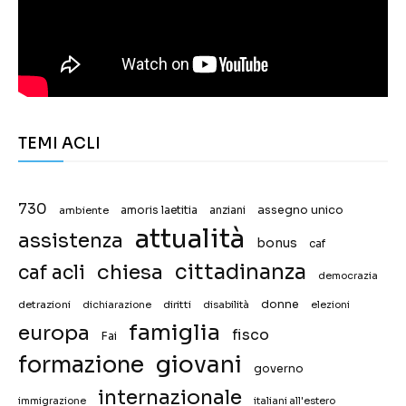
TEMI ACLI
730
assegno unico
ambiente
amoris laetitia
anziani
attualità
assistenza
bonus
caf
chiesa
cittadinanza
caf acli
democrazia
donne
detrazioni
diritti
disabilità
dichiarazione
elezioni
famiglia
europa
fisco
Fai
giovani
formazione
governo
internazionale
immigrazione
italiani all'estero