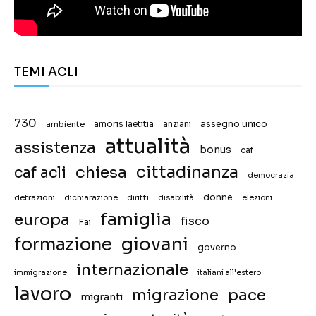
TEMI ACLI
730
assegno unico
ambiente
amoris laetitia
anziani
attualità
assistenza
bonus
caf
chiesa
cittadinanza
caf acli
democrazia
donne
detrazioni
diritti
disabilità
dichiarazione
elezioni
famiglia
europa
fisco
Fai
giovani
formazione
governo
internazionale
immigrazione
italiani all'estero
lavoro
migrazione
pace
migranti