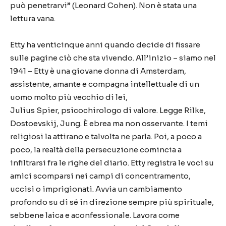
pu
ò
penetrarvi
”
(Leonard Cohen). Non
è
stata una
lettura vana.
Etty ha venticinque anni quando decide di fissare
sulle pagine ci
ò
che sta vivendo. All
’
inizio
–
siamo nel
1941
–
Etty
è
una giovane donna di Amsterdam,
assistente, amante e compagna intellettuale di un
uomo molto pi
ù
vecchio di lei,
Julius Spier, psicochirologo di valore. Legge Rilke,
Dostoevskij, Jung. È
ebrea ma non osservante. I temi
religiosi la attirano e talvolta ne parla. Poi, a poco a
poco, la realt
à
della persecuzione comincia a
infiltrarsi fra le righe del diario. Etty registra le voci su
amici scomparsi nei campi di concentramento,
uccisi o imprigionati. Avvia un cambiamento
profondo su di s
é
in direzione sempre pi
ù
spirituale,
sebbene laica e aconfessionale. Lavora come