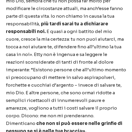
mio Dio, sembra che tu non possa far molto per
modificare le circostanze attuali, ma anch
’
esse fanno
parte di questa vita. Io non chiamo in causa la tua
responsabilit
à
,
pi
ù
tardi sarai tu a dichiarare
responsabili noi.
E quasi a ogni battito del mio
cuore, cresce la mia certezza: tu non puoi aiutarci, ma
tocca a noi aiutare te, difendere fino all
’
ultimo la tua
casa in noi
»
. Etty non
è
ingenua e sa leggere le
reazioni sconsiderate di tanti di fronte al dolore
imperante:
“
Esistono persone che all
’
ultimo momento
si preoccupano di mettere in salvo aspirapolveri,
forchette e cucchiai d
’
argento
–
invece di salvare te,
mio Dio. E altre persone, che sono ormai ridotte a
semplici ricettacoli di innumerevoli paure e
amarezze, vogliono a tutti i costi salvare il proprio
corpo. Dicono: me non mi prenderanno.
Dimenticano
che non si pu
ò
essere nelle grinfie di
nessuno se si
è
nelle tue braccia
»
.