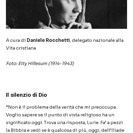
A cura di
Daniele Rocchetti
, delegato nazionale alla
Vita cristiana
Foto: Etty Hillesum (1914-1943)
Il silenzio di Dio
“
Non
è
il problema della verit
à
che mi preoccupa.
Voglio sapere se il punto di vista religioso ha un
significato oggi. Trova una risposta, Lurie. Fa
’
a pezzi
la Bibbia e vedi se
è
qualcosa di pi
ù
, oggi, dell
’
Iliade