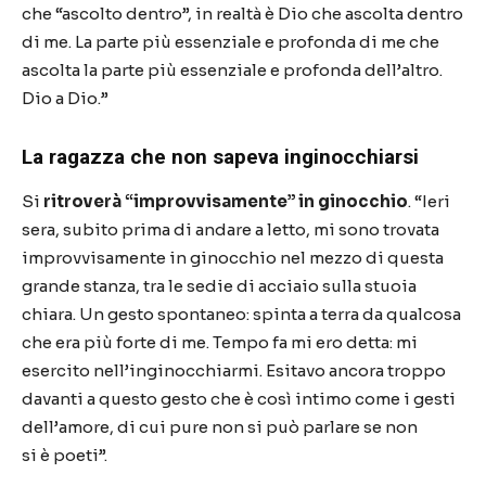
che
“
ascolto dentro
”
, in realt
à è
Dio che ascolta dentro
di me. La parte pi
ù
essenziale e profonda di me che
ascolta la parte pi
ù
essenziale e profonda dell
’
altro.
Dio a Dio.
”
La ragazza che non sapeva inginocchiarsi
Si
ritrover
à “
improvvisamente
”
in ginocchio
.
“
Ieri
sera, subito prima di andare a letto, mi sono trovata
improvvisamente in ginocchio nel mezzo di questa
grande stanza, tra le sedie di acciaio sulla stuoia
chiara. Un gesto spontaneo: spinta a terra da qualcosa
che era pi
ù
forte di me. Tempo fa mi ero detta: mi
esercito nell
’
inginocchiarmi. Esitavo ancora troppo
davanti a questo gesto che
è
cos
ì
intimo come i gesti
dell
’
amore, di cui pure non si pu
ò
parlare se non
si
è
poeti
”
.