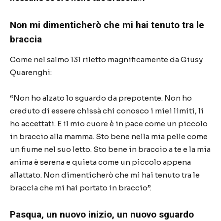
Non mi dimenticherò che mi hai tenuto tra le
braccia
Come nel salmo 131 riletto magnificamente da Giusy
Quarenghi:
“Non ho alzato lo sguardo
da prepotente.
Non ho
creduto di essere chiss
à
chi
conosco i miei limiti, li
ho accettati.
E il mio cuore
è
in pace
come un piccolo
in braccio alla mamma.
Sto bene nella mia pelle
come
un fiume nel suo letto.
Sto bene in braccio a te
e la mia
anima
è
serena e quieta
come un piccolo appena
allattato.
Non dimenticher
ò
che mi hai tenuto tra le
braccia
che mi hai portato in braccio”.
Pasqua, un nuovo inizio, un nuovo sguardo