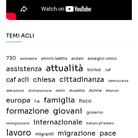
TEMI ACLI
730
assegno unico
ambiente
amoris laetitia
anziani
attualità
assistenza
bonus
caf
chiesa
cittadinanza
caf acli
democrazia
donne
detrazioni
diritti
disabilità
dichiarazione
elezioni
famiglia
europa
fisco
Fai
giovani
formazione
governo
internazionale
immigrazione
italiani all'estero
lavoro
migrazione
pace
migranti