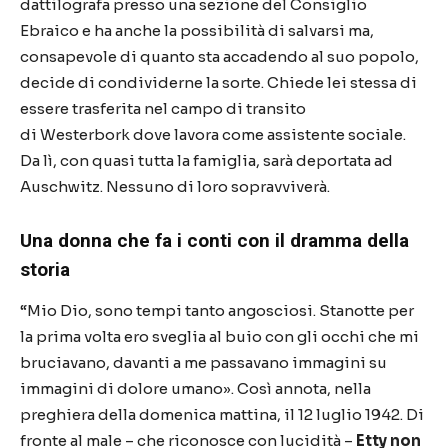
dattilografa presso una sezione del Consiglio
Ebraico e ha anche la possibilit
à
di salvarsi ma,
consapevole di quanto sta accadendo al suo popolo,
decide di condividerne la sorte. Chiede lei stessa di
essere trasferita nel campo di transito
di Westerbork dove lavora come assistente sociale.
Da l
ì
, con quasi tutta la famiglia, sar
à
deportata ad
Auschwitz. Nessuno di loro sopravviver
à
.
Una donna che fa i conti con il dramma della
storia
“
Mio Dio, sono tempi tanto angosciosi. Stanotte per
la prima volta ero sveglia al buio con gli occhi che mi
bruciavano, davanti a me passavano immagini su
immagini di dolore umano
»
. Cos
ì
annota, nella
preghiera della domenica mattina, il 12 luglio 1942. Di
fronte al male
–
che riconosce con lucidit
à –
Etty non