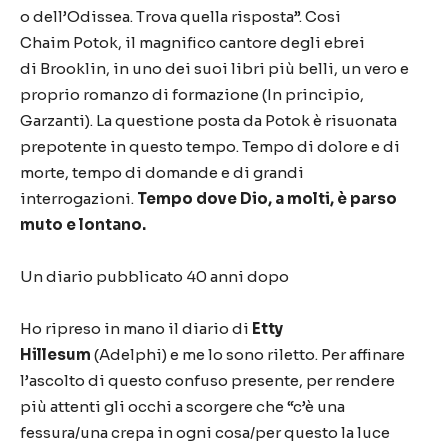
o dell
’
Odissea. Trova quella risposta
”
. Cosi
Chaim Potok, il magnifico cantore degli ebrei
di Brooklin, in uno dei suoi libri pi
ù
belli, un vero e
proprio romanzo di formazione (In principio,
Garzanti).
La questione posta da Potok
è
risuonata
prepotente in questo tempo. Tempo di dolore e di
morte, tempo di domande e di grandi
interrogazioni.
Tempo dove Dio, a molti,
è
parso
muto e lontano.
Un diario pubblicato 40 anni dopo
Ho ripreso in mano il diario di
Etty
Hillesum
(Adelphi) e me lo sono riletto. Per affinare
l
’
ascolto di questo confuso presente, per rendere
pi
ù
attenti gli occhi a scorgere che
“
c
’è
una
fessura/una crepa in ogni cosa/per questo la luce