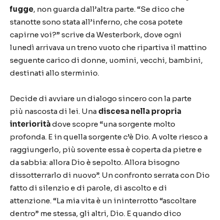
fugge
, non guarda dall
’
altra parte.
“
Se dico che
stanotte sono stata all
’
inferno, che cosa potete
capirne voi?
”
scrive da Westerbork, dove ogni
luned
ì
arrivava un treno vuoto che ripartiva il mattino
seguente carico di donne, uomini, vecchi, bambini,
destinati allo sterminio.
Decide di avviare un dialogo sincero con la parte
pi
ù
nascosta di lei. Una
discesa nella propria
interiorit
à
dove scopre
“
una sorgente molto
profonda. E in quella sorgente c
’è
Dio. A volte riesco a
raggiungerlo, pi
ù
sovente essa
è
coperta da pietre e
da sabbia: allora Dio
è
sepolto. Allora bisogno
dissotterrarlo di nuovo
”
. Un confronto serrata con Dio
fatto di silenzio e di parole, di ascolto e di
attenzione.
“
La mia vita
è
un ininterrotto
“
ascoltare
dentro
”
me stessa, gli altri, Dio. E quando dico