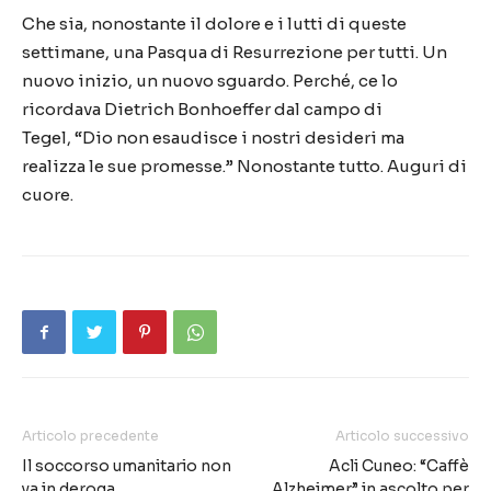
Che sia, nonostante il dolore e i lutti di queste
settimane, una Pasqua di Resurrezione per tutti. Un
nuovo inizio, un nuovo sguardo. Perch
é
, ce lo
ricordava Dietrich Bonhoeffer dal campo di
Tegel,
“
Dio non esaudisce i nostri desideri ma
realizza le sue promesse.
”
Nonostante tutto. Auguri di
cuore.
Articolo precedente
Articolo successivo
Il soccorso umanitario non
Acli Cuneo: “Caffè
va in deroga
Alzheimer” in ascolto per