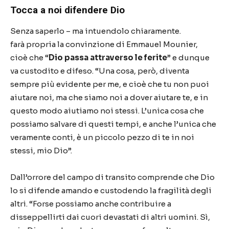
Tocca a noi difendere Dio
Senza saperlo
–
ma intuendolo chiaramente.
far
à
propria la convinzione di Emmauel Mounier,
cio
è
che
“
Dio passa attraverso le ferite
”
e dunque
va custodito e difeso.
“
Una cosa, per
ò
, diventa
sempre pi
ù
evidente per me, e cio
è
che tu non puoi
aiutare noi, ma che siamo noi a dover aiutare te, e in
questo modo aiutiamo noi stessi. L
’
unica cosa che
possiamo salvare di questi tempi, e anche l
’
unica che
veramente conti,
è
un piccolo pezzo di te in noi
stessi, mio Dio
”
.
Dall
’
orrore del campo di transito comprende che Dio
lo si difende amando e custodendo la fragilit
à
degli
altri.
“
Forse possiamo anche contribuire a
disseppellirti dai cuori devastati di altri uomini. S
ì
,