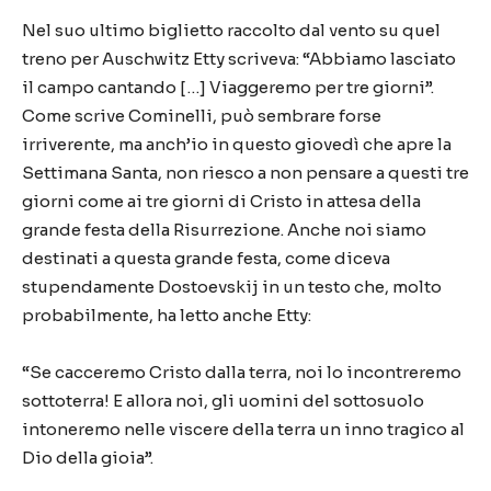
Nel suo ultimo biglietto raccolto dal vento su quel
treno per Auschwitz Etty scriveva:
“
Abbiamo lasciato
il campo cantando [
…
] Viaggeremo per tre giorni
”
.
Come scrive Cominelli, pu
ò
sembrare forse
irriverente, ma anch
’
io in questo gioved
ì
che apre la
Settimana Santa, non riesco a non pensare a questi tre
giorni come ai tre giorni di Cristo in attesa della
grande festa della Risurrezione. Anche noi siamo
destinati a questa grande festa, come diceva
stupendamente Dostoevskij in un testo che, molto
probabilmente, ha letto anche Etty:
“Se cacceremo Cristo dalla terra, noi lo incontreremo
sottoterra!
E allora noi, gli uomini del sottosuolo
intoneremo nelle viscere della terra un inno tragico al
Dio della gioia”.