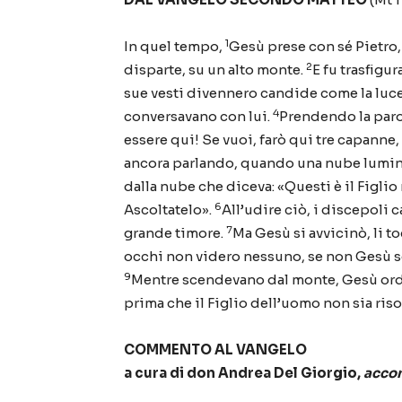
1
In quel tempo,
Gesù prese con sé Pietro,
2
disparte, su un alto monte.
E fu trasfigur
sue vesti divennero candide come la luc
4
conversavano con lui.
Prendendo la parol
essere qui! Se vuoi, farò qui tre capanne,
ancora parlando, quando una nube lumino
dalla nube che diceva: «Questi è il Figlio
6
Ascoltatelo».
All’udire ciò, i discepoli c
7
grande timore.
Ma Gesù si avvicinò, li t
occhi non videro nessuno, se non Gesù s
9
Mentre scendevano dal monte, Gesù ordi
prima che il Figlio dell’uomo non sia riso
COMMENTO AL VANGELO
a cura di don Andrea Del Giorgio,
accom