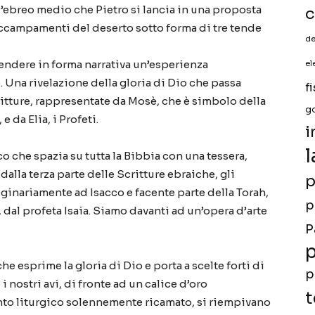
l’ebreo medio che Pietro si lancia in una proposta
c
accampamenti del deserto sotto forma di tre tende
de
rendere in forma narrativa un’esperienza
el
 Una rivelazione della gloria di Dio che passa
f
ritture, rappresentate da Mosè, che è simbolo della
g
e da Elia, i Profeti.
i
l
o che spazia su tutta la Bibbia con una tessera,
, dalla terza parte delle Scritture ebraiche, gli
p
 originariamente ad Isacco e facente parte della Torah,
p
 dal profeta Isaia. Siamo davanti ad un’opera d’arte
P
p
he esprime la gloria di Dio e porta a scelte forti di
p
 nostri avi, di fronte ad un calice d’oro
t
to liturgico solennemente ricamato, si riempivano