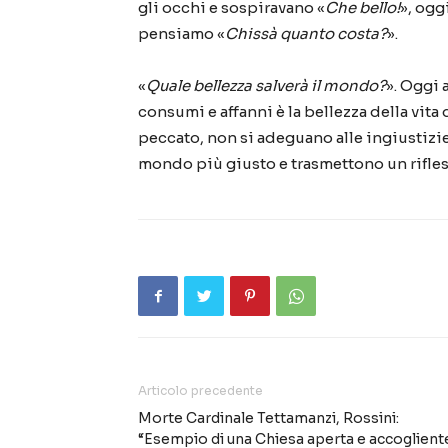
gli occhi e sospiravano «
Che bello!
», ogg
pensiamo «
Chissà quanto costa?
».
«
Quale bellezza salverà il mondo?
». Oggi 
consumi e affanni è la bellezza della vita 
peccato, non si adeguano alle ingiustizi
mondo più giusto e trasmettono un rifless
Articolo precedente
Morte Cardinale Tettamanzi, Rossini:
“Esempio di una Chiesa aperta e accoglient