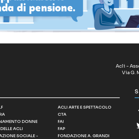
Acli - Ass
Via G. 
S
LF
ACLI ARTE E SPETTACOLO
RRA
CTA
NAMENTO DONNE
FAI
DELLE ACLI
FAP
ZIONE SOCIALE -
FONDAZIONE A. GRANDI