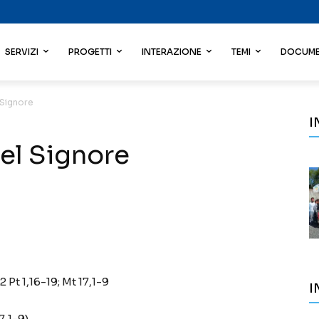
SERVIZI
PROGETTI
INTERAZIONE
TEMI
DOCUME
 Signore
I
el Signore
2 Pt 1,16-19; Mt 17,1-9
I
7,1-9)