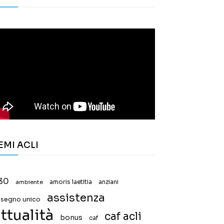
EMI ACLI
30
ambiente
amoris laetitia
anziani
assistenza
ssegno unico
ttualità
caf acli
bonus
caf