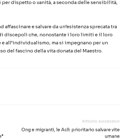
i per dispetto o vanità, a seconda delle sensibilità,
ad affascinare e salvare da un’esistenza sprecata tra
di discepoli che, nonostante i loro limiti e il loro
e e all’individualismo, ma si impegnano per un
o del fascino della vita donata del Maestro.
Articolo successivo
Ong e migranti, le Acli: prioritario salvare vite
e”
umane