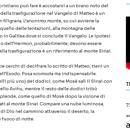
ristiano può fare è accostarsi a un brano noto del
della trasfigurazione nel Vangelo di Matteo è un
n filigrana. L’anonimo monte, su cui avviene la
 quello delle tentazioni, alla montagna delle
lo in Galilea dove si conclude il Vangelo. Le ipotesi
r o dell’Hermon, probabilmente, devono essere
lla trasfigurazione è un riferimento al monte Sinai.
e cerchi di decifrare lo scritto di Matteo, tieni un
dell’Esodo. Posa scomoda ma indispensabile.
elli più uno) dei dodici, come Mosè salì il Sinai con
T
tello Avihu, mentre il resto delle dodici tribù
isplende, come quello di Mosè dopo la visione di
ati al monte Sinai. Compare una nube luminosa,
7
i Dio nel cammino attraverso il deserto, la
a
 fuoco di notte.
a