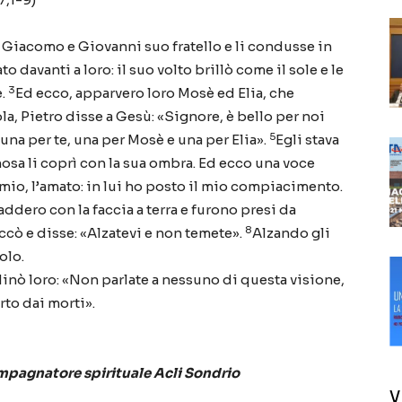
 Giacomo e Giovanni suo fratello e li condusse in
ato davanti a loro: il suo volto brillò come il sole e le
3
e.
Ed ecco, apparvero loro Mosè ed Elia, che
a, Pietro disse a Gesù: «Signore, è bello per noi
5
 una per te, una per Mosè e una per Elia».
Egli stava
sa li coprì con la sua ombra. Ed ecco una voce
 mio, l’amato: in lui ho posto il mio compiacimento.
addero con la faccia a terra e furono presi da
8
occò e disse: «Alzatevi e non temete».
Alzando gli
olo.
nò loro: «Non parlate a nessuno di questa visione,
rto dai morti».
pagnatore spirituale Acli Sondrio
V