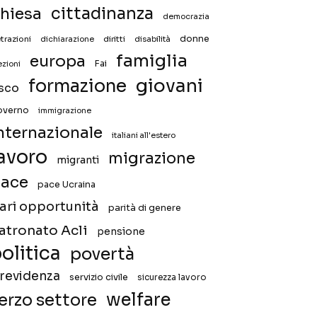
hiesa
cittadinanza
democrazia
donne
trazioni
diritti
disabilità
dichiarazione
famiglia
europa
Fai
ezioni
giovani
formazione
isco
overno
immigrazione
nternazionale
italiani all'estero
avoro
migrazione
migranti
ace
pace Ucraina
ari opportunità
parità di genere
atronato Acli
pensione
olitica
povertà
revidenza
servizio civile
sicurezza lavoro
welfare
erzo settore