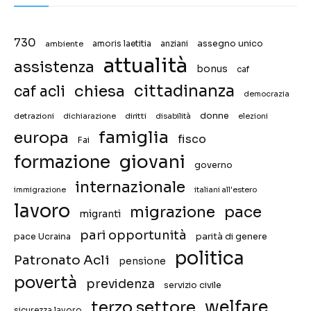
730
assegno unico
ambiente
amoris laetitia
anziani
attualità
assistenza
bonus
caf
chiesa
cittadinanza
caf acli
democrazia
donne
detrazioni
diritti
disabilità
dichiarazione
elezioni
famiglia
europa
fisco
Fai
giovani
formazione
governo
internazionale
immigrazione
italiani all'estero
lavoro
migrazione
pace
migranti
pari opportunità
pace Ucraina
parità di genere
politica
Patronato Acli
pensione
povertà
previdenza
servizio civile
welfare
terzo settore
sicurezza lavoro