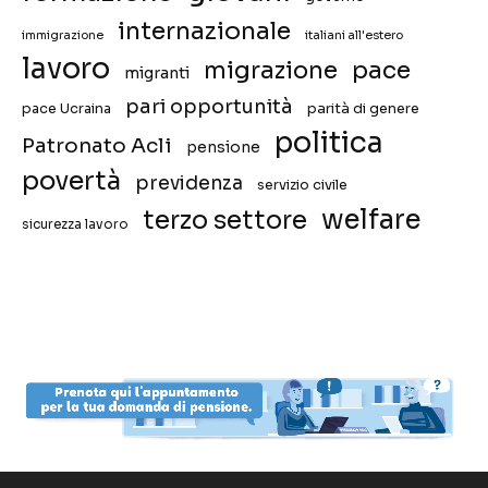
internazionale
immigrazione
italiani all'estero
lavoro
migrazione
pace
migranti
pari opportunità
pace Ucraina
parità di genere
politica
Patronato Acli
pensione
povertà
previdenza
servizio civile
welfare
terzo settore
sicurezza lavoro