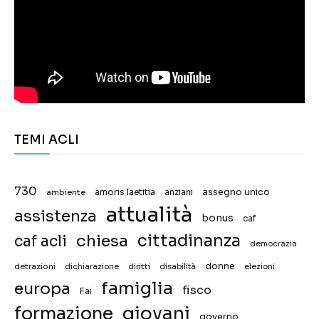
TEMI ACLI
730
assegno unico
ambiente
amoris laetitia
anziani
attualità
assistenza
bonus
caf
chiesa
cittadinanza
caf acli
democrazia
donne
detrazioni
diritti
disabilità
dichiarazione
elezioni
famiglia
europa
fisco
Fai
giovani
formazione
governo