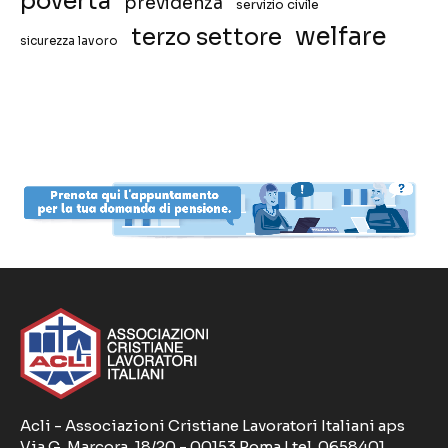
povertà
previdenza
servizio civile
welfare
terzo settore
sicurezza lavoro
Acli - Associazioni Cristiane Lavoratori Italiani aps
Via G. Marcora, 18/20 - 00153 Roma | tel. 0658401