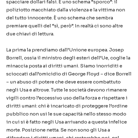
spacciare dollari falsi. È uno schema “sporco”: il
poliziotto macchiato dalla violenza e la vittima non
del tutto innocente. È uno schema che sembra
premiare quelli del “sì, però”. In realtà ci sono altre
due chiavi di lettura.
La prima la prendiamo dall’Unione europea. Josep
Borrell, ossia il ministro degli esteri dell’Ue, coglie la
minaccia posta ai diritti umani. Siamo inorriditi e
scioccati dall’omicidio di George Floyd – dice Borrell
– un abuso di potere che deve essere combattuto
negli Usa e altrove. Tutte le società devono rimanere
vigili contro l’eccessivo uso della forza e rispettare i
diritti umani: chi è incaricato di proteggere l’ordine
pubblico non usi le sue capacità nello stesso modo
in cui si è fatto negli Usa arrivando a questa infelice
morte. Posizione netta. Se non sono gli Usa a
difendere i diritti umani, chi resterebbe poi, nel