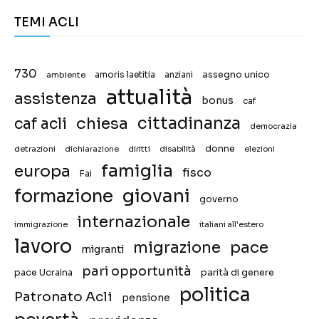
TEMI ACLI
730
assegno unico
ambiente
amoris laetitia
anziani
attualità
assistenza
bonus
caf
chiesa
cittadinanza
caf acli
democrazia
donne
detrazioni
diritti
disabilità
dichiarazione
elezioni
famiglia
europa
fisco
Fai
giovani
formazione
governo
internazionale
immigrazione
italiani all'estero
lavoro
migrazione
pace
migranti
pari opportunità
pace Ucraina
parità di genere
politica
Patronato Acli
pensione