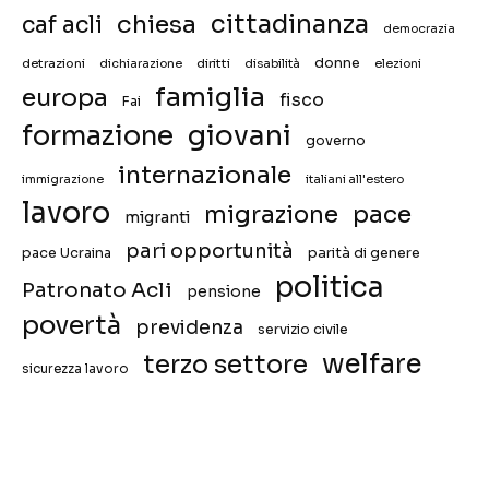
chiesa
cittadinanza
caf acli
democrazia
donne
detrazioni
diritti
disabilità
dichiarazione
elezioni
famiglia
europa
fisco
Fai
giovani
formazione
governo
internazionale
immigrazione
italiani all'estero
lavoro
migrazione
pace
migranti
pari opportunità
pace Ucraina
parità di genere
politica
Patronato Acli
pensione
povertà
previdenza
servizio civile
welfare
terzo settore
sicurezza lavoro