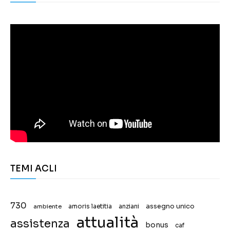
TEMI ACLI
730
assegno unico
ambiente
amoris laetitia
anziani
attualità
assistenza
bonus
caf