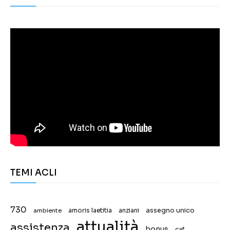
TEMI ACLI
730
assegno unico
ambiente
amoris laetitia
anziani
attualità
assistenza
bonus
caf