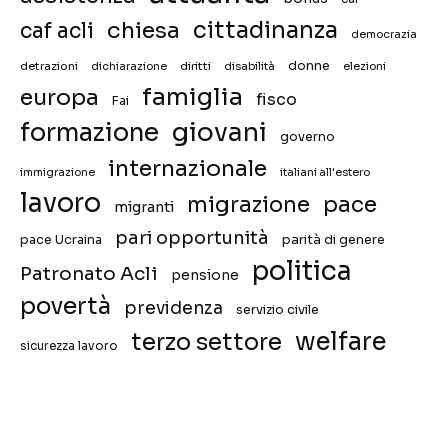
chiesa
cittadinanza
caf acli
democrazia
donne
detrazioni
diritti
disabilità
dichiarazione
elezioni
famiglia
europa
fisco
Fai
giovani
formazione
governo
internazionale
immigrazione
italiani all'estero
lavoro
migrazione
pace
migranti
pari opportunità
pace Ucraina
parità di genere
politica
Patronato Acli
pensione
povertà
previdenza
servizio civile
welfare
terzo settore
sicurezza lavoro