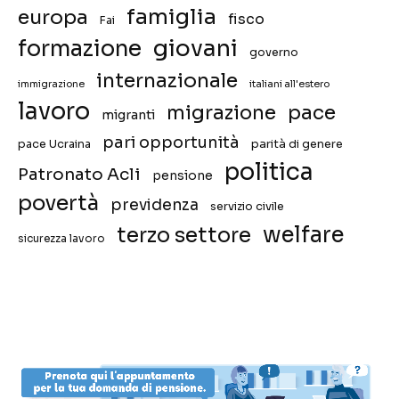
famiglia
europa
fisco
Fai
giovani
formazione
governo
internazionale
immigrazione
italiani all'estero
lavoro
migrazione
pace
migranti
pari opportunità
pace Ucraina
parità di genere
politica
Patronato Acli
pensione
povertà
previdenza
servizio civile
welfare
terzo settore
sicurezza lavoro