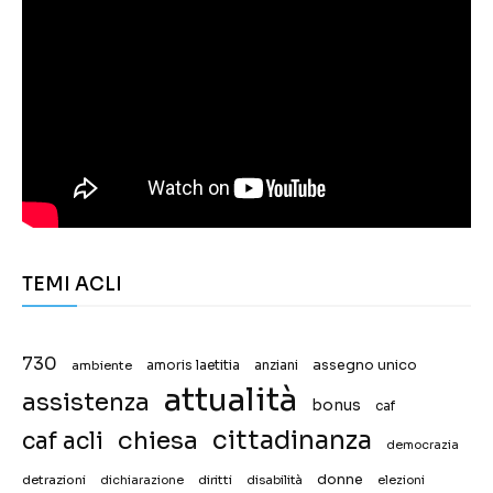
TEMI ACLI
730
assegno unico
ambiente
amoris laetitia
anziani
attualità
assistenza
bonus
caf
chiesa
cittadinanza
caf acli
democrazia
donne
detrazioni
diritti
disabilità
dichiarazione
elezioni