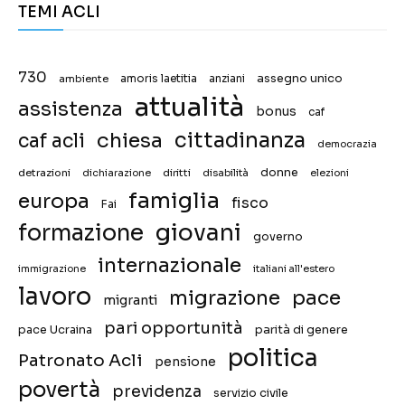
TEMI ACLI
730
assegno unico
ambiente
amoris laetitia
anziani
attualità
assistenza
bonus
caf
chiesa
cittadinanza
caf acli
democrazia
donne
detrazioni
diritti
disabilità
dichiarazione
elezioni
famiglia
europa
fisco
Fai
giovani
formazione
governo
internazionale
immigrazione
italiani all'estero
lavoro
migrazione
pace
migranti
pari opportunità
pace Ucraina
parità di genere
politica
Patronato Acli
pensione
povertà
previdenza
servizio civile