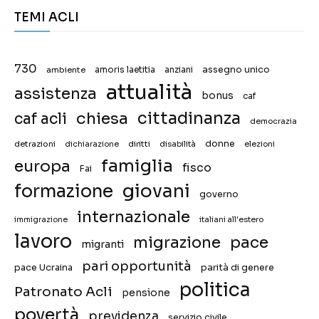
TEMI ACLI
730
assegno unico
ambiente
amoris laetitia
anziani
attualità
assistenza
bonus
caf
chiesa
cittadinanza
caf acli
democrazia
donne
detrazioni
diritti
disabilità
dichiarazione
elezioni
famiglia
europa
fisco
Fai
giovani
formazione
governo
internazionale
immigrazione
italiani all'estero
lavoro
migrazione
pace
migranti
pari opportunità
pace Ucraina
parità di genere
politica
Patronato Acli
pensione
povertà
previdenza
servizio civile