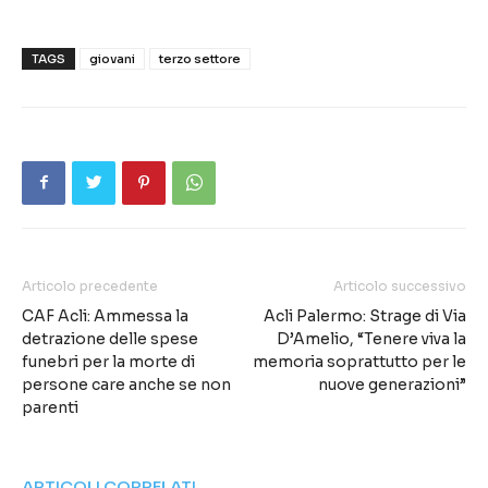
TAGS
giovani
terzo settore
Articolo precedente
Articolo successivo
CAF Acli: Ammessa la
Acli Palermo: Strage di Via
detrazione delle spese
D’Amelio, “Tenere viva la
funebri per la morte di
memoria soprattutto per le
persone care anche se non
nuove generazioni”
parenti
ARTICOLI CORRELATI