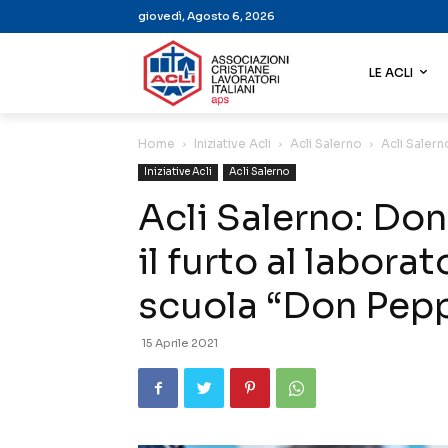
giovedì, Agosto 6, 2026
LE ACLI
Home
Iniziative Acli
Acli Salerno
Acli Salern
Iniziative Acli
Acli Salerno
Acli Salerno: Do
il furto al labora
scuola “Don Pep
15 Aprile 2021