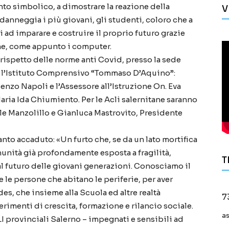
to simbolico, a dimostrare la reazione della
V
danneggia i più giovani, gli studenti, coloro che a
i ad imparare e costruire il proprio futuro grazie
ne, come appunto i computer.
l rispetto delle norme anti Covid, presso la sede
e l’Istituto Comprensivo “Tommaso D’Aquino”:
enzo Napoli e l’Assessore all’Istruzione On. Eva
Maria Ida Chiumiento. Per le Acli salernitane saranno
ele Manzolillo e Gianluca Mastrovito, Presidente
to accaduto: «Un furto che, se da un lato mortifica
munità già profondamente esposta a fragilità,
T
 al futuro delle giovani generazioni. Conosciamo il
e le persone che abitano le periferie, per aver
es, che insieme alla Scuola ed altre realtà
7
rimenti di crescita, formazione e rilancio sociale.
a
I provinciali Salerno – impegnati e sensibili ad