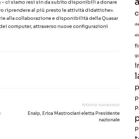
a
a – ci siamo resi sin da subito disponibili a donare
 riprendere al più presto le attività didattiche».
c
ie alla collaborazione e disponibilità della Quasar
de
o dei computer, attraverso nuove configurazioni
el
f
g
i
l
p
p
Articolo successivo
P
e
Enaip, Erica Mastrociani eletta Presidente
p
nazionale
p
t