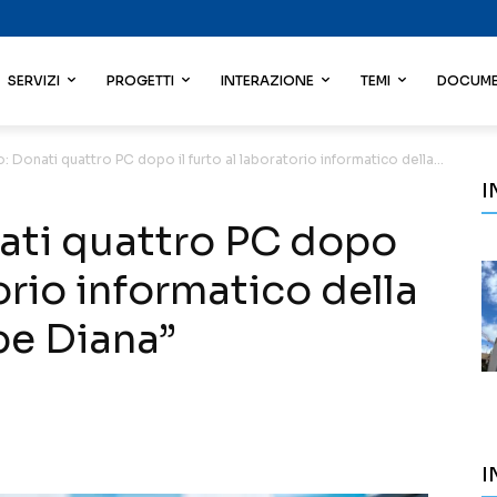
SERVIZI
PROGETTI
INTERAZIONE
TEMI
DOCUME
o: Donati quattro PC dopo il furto al laboratorio informatico della...
I
nati quattro PC dopo
torio informatico della
pe Diana”
I