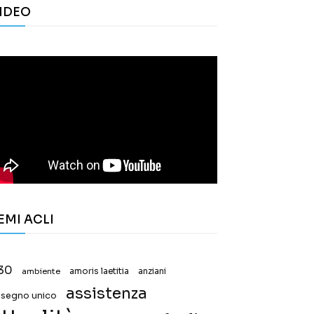
IDEO
EMI ACLI
30
ambiente
amoris laetitia
anziani
assistenza
ssegno unico