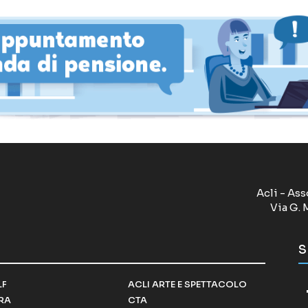
Acli - Ass
Via G. 
S
LF
ACLI ARTE E SPETTACOLO
RRA
CTA