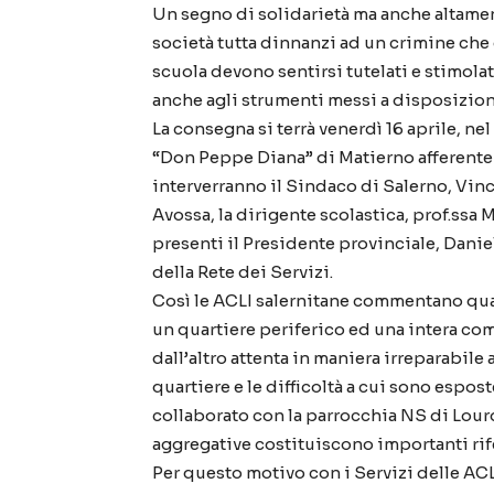
Un segno di solidarietà ma anche altamen
società tutta dinnanzi ad un crimine che 
scuola devono sentirsi tutelati e stimolat
anche agli strumenti messi a disposizio
La consegna si terrà venerdì 16 aprile, ne
“Don Peppe Diana” di Matierno afferent
interverranno il Sindaco di Salerno, Vinc
Avossa, la dirigente scolastica, prof.ssa 
presenti il Presidente provinciale, Dani
della Rete dei Servizi.
Così le ACLI salernitane commentano quan
un quartiere periferico ed una intera co
dall’altro attenta in maniera irreparabile
quartiere e le difficoltà a cui sono espost
collaborato con la parrocchia NS di Lourd
aggregative costituiscono importanti rife
Per questo motivo con i Servizi delle ACL