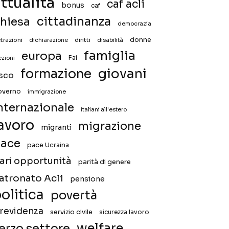
ttualità
caf acli
bonus
caf
hiesa
cittadinanza
democrazia
donne
trazioni
diritti
disabilità
dichiarazione
famiglia
europa
Fai
ezioni
giovani
formazione
isco
overno
immigrazione
nternazionale
italiani all'estero
avoro
migrazione
migranti
ace
pace Ucraina
ari opportunità
parità di genere
atronato Acli
pensione
olitica
povertà
revidenza
servizio civile
sicurezza lavoro
welfare
erzo settore