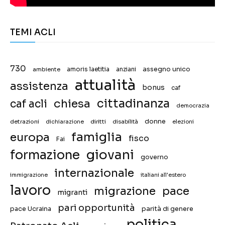
TEMI ACLI
730
assegno unico
ambiente
amoris laetitia
anziani
attualità
assistenza
bonus
caf
chiesa
cittadinanza
caf acli
democrazia
donne
detrazioni
diritti
disabilità
dichiarazione
elezioni
famiglia
europa
fisco
Fai
giovani
formazione
governo
internazionale
immigrazione
italiani all'estero
lavoro
migrazione
pace
migranti
pari opportunità
pace Ucraina
parità di genere
politica