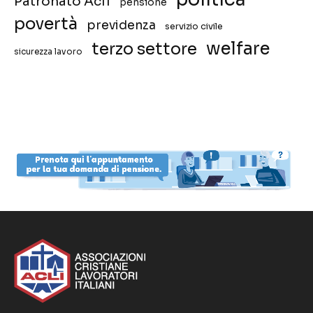
Patronato Acli
pensione
povertà
previdenza
servizio civile
welfare
terzo settore
sicurezza lavoro