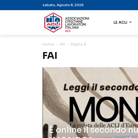
sabato, Agosto 8, 2026
LE ACLI
Home
FAI
Pagina 8
FAI
È online il secondo n