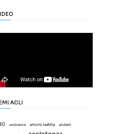
IDEO
EMI ACLI
30
ambiente
amoris laetitia
anziani