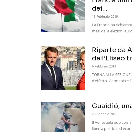
Francia unit
dei...
13 Febbraio 2019
La Francia ha richiamato
mesi dalle elezioni eur
Riparte da 
dell’Eliseo 
6 Febbraio 2019
TORNA ALLA SEZIONE An
d’effetto. Germania e F
Guaidió, una
25 Gennaio 2019
Il Venezuela può comin
libertà politica ed econ