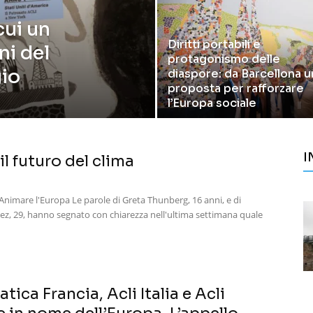
cui un
Diritti portabili e
ni del
protagonismo delle
gio
diaspore: da Barcellona u
proposta per rafforzare
l’Europa sociale
I
 il futuro del clima
mare l'Europa Le parole di Greta Thunberg, 16 anni, e di
ez, 29, hanno segnato con chiarezza nell'ultima settimana quale
tica Francia, Acli Italia e Acli