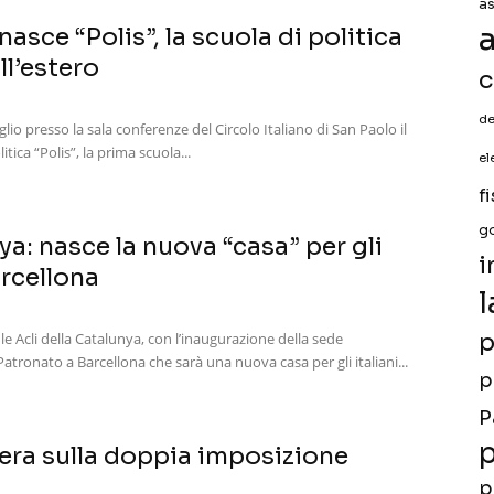
a
a
 nasce “Polis”, la scuola di politica
all’estero
c
de
glio presso la sala conferenze del Circolo Italiano di San Paolo il
tica “Polis”, la prima scuola...
el
f
g
ya: nasce la nuova “casa” per gli
i
arcellona
l
p
e Acli della Catalunya, con l’inaugurazione della sede
Patronato a Barcellona che sarà una nuova casa per gli italiani...
p
P
p
zera sulla doppia imposizione
p