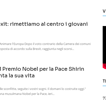
V
xit: rimettiamo al centro i giovani
imare l'Europa Dopo il voto contrario della Camera dei comuni
posta di accordo sulla Brexit, raggiunta negli scorsi...
 Premio Nobel per la Pace Shirin
ta la sua vita
T
 sconfitte, seguite i vostri sogni. Il domani lo costruite oggi.”
na musulmana Nobel per la Pace, ieri...
7