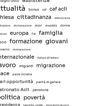
assistenza
ssegno unico
ttualità
caf acli
bonus
caf
hiesa
cittadinanza
democrazia
donne
trazioni
diritti
disabilità
dichiarazione
famiglia
europa
Fai
ezioni
giovani
formazione
isco
overno
immigrazione
nternazionale
italiani all'estero
avoro
migrazione
migranti
ace
pace Ucraina
ari opportunità
parità di genere
atronato Acli
pensione
olitica
povertà
revidenza
servizio civile
sicurezza lavoro