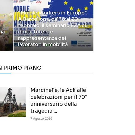
“Mobile Workers in Europe”.
A Barcellona, dal 18 al 20
febbraio, il seminario EZA su
na
diritti, tutele e
rappresentanza dei
lavoratori in mobilità
N PRIMO PIANO
Marcinelle, le Acli alle
celebrazioni per il 70°
anniversario della
tragedia:...
7 Agosto 2026