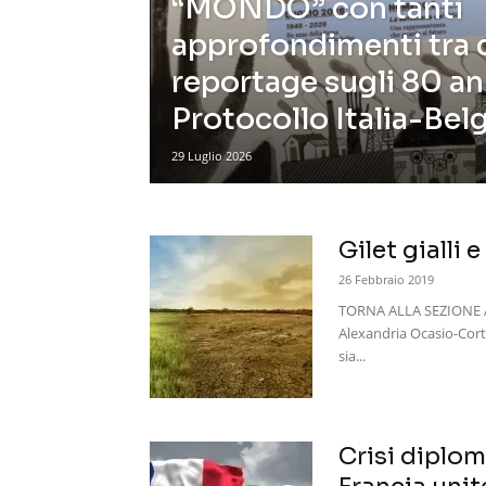
“MONDO” con tanti
approfondimenti tra 
reportage sugli 80 an
Protocollo Italia-Bel
29 Luglio 2026
Gilet gialli e
26 Febbraio 2019
TORNA ALLA SEZIONE Ani
Alexandria Ocasio-Cort
sia...
Crisi diploma