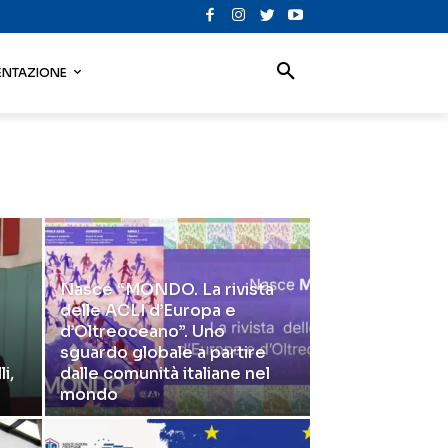
NTAZIONE
Nasce “MONDO. La rivista
delle ACLI d’Europa e
d’Oltreoceano”. Uno
sguardo globale a partire
i,
dalle comunità italiane nel
mondo