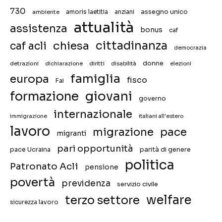
730
assegno unico
ambiente
amoris laetitia
anziani
attualità
assistenza
bonus
caf
chiesa
cittadinanza
caf acli
democrazia
donne
detrazioni
diritti
disabilità
dichiarazione
elezioni
famiglia
europa
fisco
Fai
giovani
formazione
governo
internazionale
immigrazione
italiani all'estero
lavoro
migrazione
pace
migranti
pari opportunità
pace Ucraina
parità di genere
politica
Patronato Acli
pensione
povertà
previdenza
servizio civile
welfare
terzo settore
sicurezza lavoro