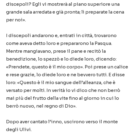
discepoli? Egli vi mostrerà al piano superiore una
grande sala arredata e già pronta; lì preparate la cena
per noi».
I discepoli andarono e, entrati in città, trovarono
come aveva detto loro e prepararono la Pasqua.
Mentre mangiavano, prese il pane e recitò la
benedizione, lo spezzò e lo diede loro, dicendo:
«Prendete, questo è il mio corpo». Poi prese un calice
e rese grazie, lo diede loro e ne bevvero tutti. E disse
loro: «Questo è il mio sangue dell’alleanza, che è
versato per molti. In verità io vi dico che non berrò
mai più del frutto della vite fino al giorno in cui lo
berrò nuovo, nel regno di Dio».
Dopo aver cantato l’inno, uscirono verso il monte
degli Ulivi.