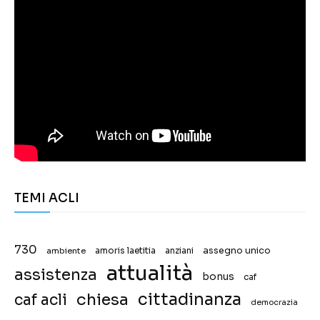
TEMI ACLI
730
assegno unico
ambiente
amoris laetitia
anziani
attualità
assistenza
bonus
caf
chiesa
cittadinanza
caf acli
democrazia