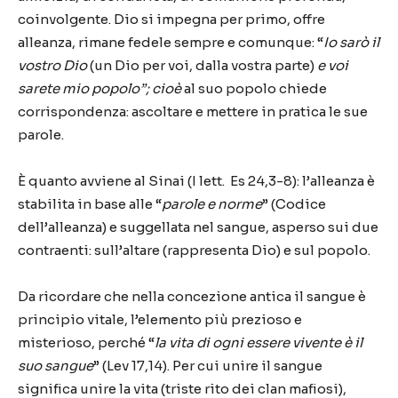
coinvolgente. Dio si impegna per primo, offre
alleanza, rimane fedele sempre e comunque: “
Io sarò il
vostro Dio
(un Dio per voi, dalla vostra parte)
e voi
sarete mio popolo”; cioè
al suo popolo chiede
corrispondenza: ascoltare e mettere in pratica le sue
parole.
È quanto avviene al Sinai (I lett. Es 24,3-8): l’alleanza è
stabilita in base alle “
parole e norme
” (Codice
dell’alleanza) e suggellata nel sangue, asperso sui due
contraenti: sull’altare (rappresenta Dio) e sul popolo.
Da ricordare che nella concezione antica il sangue è
principio vitale, l’elemento più prezioso e
misterioso, perché “
la vita di ogni
essere vivente è il
suo sangue
” (Lev 17,14). Per cui unire il sangue
significa unire la vita (triste rito dei clan mafiosi),