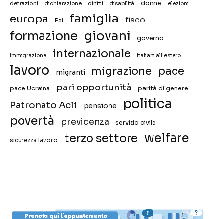
donne
detrazioni
diritti
disabilità
dichiarazione
elezioni
famiglia
europa
fisco
Fai
giovani
formazione
governo
internazionale
immigrazione
italiani all'estero
lavoro
migrazione
pace
migranti
pari opportunità
pace Ucraina
parità di genere
politica
Patronato Acli
pensione
povertà
previdenza
servizio civile
welfare
terzo settore
sicurezza lavoro