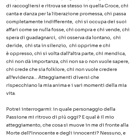
di raccogliersi e ritrova se stesso in quella Croce, chi
canta e danza per la liberazione promessa, chi passa
completamente indifferente, chi si occupa dei suoi
affari come se nulla fosse, chi compra e chi vende, chi
spera di guadagnarci, chi osserva da lontano, chi
deride, chi sta in silenzio, chi opprime e chi
è
oppresso, chi si volta dall
’
altra parte, chi mendica,
chi non d
à
importanza, chi non sa o non vuole sapere,
chi crede che sia folklore, chi non vuole credere
all
’
evidenza
…
Atteggiamenti diversi che
rispecchiano la mia anima e i vari momenti della mia
vita.
Potrei interrogarmi: in quale personaggio della
Passione mi ritrovo di pi
ù
oggi? E qual
è
il mio
atteggiamento, che cosa si muove in me di fronte alla
Morte dell
’
Innocente e degli innocenti? Nessuno, e