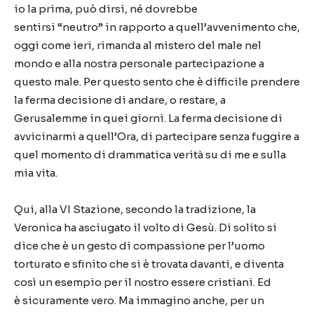
io la prima, pu
ò
dirsi, n
é
dovrebbe
sentirsi
“
neutro
”
in rapporto a quell
’
avvenimento che,
oggi come ieri, rimanda al mistero del male nel
mondo e alla nostra personale partecipazione a
questo male. Per questo sento che
è
difficile prendere
la ferma decisione di andare, o restare, a
Gerusalemme in quei giorni. La ferma decisione di
avvicinarmi a quell
’
Ora, di partecipare senza fuggire a
quel momento di drammatica verit
à
su di me e sulla
mia vita.
Qui, alla VI Stazione, secondo la tradizione, la
Veronica ha asciugato il volto di Ges
ù
. Di solito si
dice che
è
un gesto di compassione per l
’
uomo
torturato e sfinito che si
è
trovata davanti, e diventa
cos
ì
un esempio per il nostro essere cristiani. Ed
è
sicuramente vero. Ma immagino anche, per un