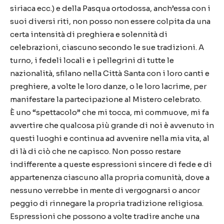
siriaca ecc.) e della Pasqua ortodossa, anch
’
essa con i
suoi diversi riti, non posso non essere colpita da una
certa intensit
à
di preghiera e solennit
à
di
celebrazioni, ciascuno secondo le sue tradizioni. A
turno, i fedeli locali e i pellegrini di tutte le
nazionalit
à
, sfilano nella Citt
à
Santa con i loro canti e
preghiere, a volte le loro danze, o le loro lacrime, per
manifestare la partecipazione al Mistero celebrato.
È
uno
“
spettacolo
”
che mi tocca, mi commuove, mi fa
avvertire che qualcosa pi
ù
grande di noi
è
avvenuto in
questi luoghi e continua ad avvenire nella mia vita, al
di l
à
di ci
ò
che ne capisco. Non posso restare
indifferente a queste espressioni sincere di fede e di
appartenenza ciascuno alla propria comunit
à
, dove a
nessuno verrebbe in mente di vergognarsi o ancor
peggio di rinnegare la propria tradizione religiosa.
Espressioni che possono a volte tradire anche una