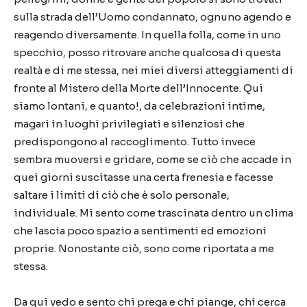
sulla strada dell
’
Uomo condannato, ognuno agendo e
reagendo diversamente. In quella folla, come in uno
specchio, posso ritrovare anche qualcosa di questa
realt
à
e di me stessa, nei miei diversi atteggiamenti di
fronte al Mistero della Morte dell
’
Innocente. Qui
siamo lontani, e quanto!, da celebrazioni intime,
magari in luoghi privilegiati e silenziosi che
predispongono al raccoglimento. Tutto invece
sembra muoversi e gridare, come se ci
ò
che accade in
quei giorni suscitasse una certa frenesia e facesse
saltare i limiti di ci
ò
che
è
solo personale,
individuale. Mi sento come trascinata dentro un clima
che lascia poco spazio a sentimenti ed emozioni
proprie. Nonostante ci
ò
, sono come riportata a me
stessa.
Da qui vedo e sento chi prega e chi piange, chi cerca