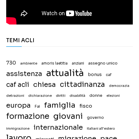
TEMI ACLI
730
assegno unico
ambiente
amoris laetitia
anziani
attualità
assistenza
bonus
caf
chiesa
cittadinanza
caf acli
democrazia
donne
detrazioni
diritti
disabilità
dichiarazione
elezioni
famiglia
europa
fisco
Fai
giovani
formazione
governo
internazionale
immigrazione
italiani all'estero
lavoro
migrazione
pace