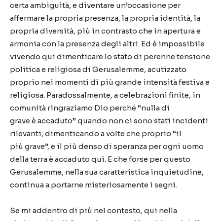
certa ambiguit
à
, e diventare un
’
occasione per
affermare la propria presenza, la propria identit
à
, la
propria diversit
à
, pi
ù
in contrasto che in apertura e
armonia con la presenza degli altri. Ed
è
impossibile
vivendo qui dimenticare lo stato di perenne tensione
politica e religiosa di Gerusalemme, acutizzato
proprio nei momenti di pi
ù
grande intensit
à
festiva e
religiosa. Paradossalmente, a celebrazioni finite, in
comunit
à
ringraziamo Dio perch
é “
nulla di
grave
è
accaduto
”
quando non ci sono stati incidenti
rilevanti, dimenticando a volte che proprio
“
il
pi
ù
grave
”
, e il pi
ù
denso di speranza per ogni uomo
della terra
è
accaduto qui. E che forse per questo
Gerusalemme, nella sua caratteristica inquietudine,
continua a portarne misteriosamente i segni.
Se mi addentro di pi
ù
nel contesto, qui nella