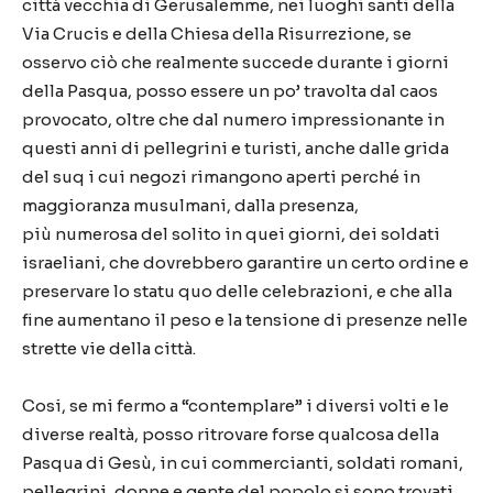
citt
à
vecchia di Gerusalemme, nei luoghi santi della
Via Crucis e della Chiesa della Risurrezione, se
osservo ci
ò
che realmente succede durante i giorni
della Pasqua, posso essere un po’ travolta dal caos
provocato, oltre che dal numero impressionante in
questi anni di pellegrini e turisti, anche dalle grida
del suq i cui negozi rimangono aperti perch
é
in
maggioranza musulmani, dalla presenza,
pi
ù
numerosa del solito in quei giorni, dei soldati
israeliani, che dovrebbero garantire un certo ordine e
preservare lo statu quo delle celebrazioni, e che alla
fine aumentano il peso e la tensione di presenze nelle
strette vie della citt
à
.
Cosi, se mi fermo a
“
contemplare
”
i diversi volti e le
diverse realt
à
, posso ritrovare forse qualcosa della
Pasqua di Ges
ù
, in cui commercianti, soldati romani,
pellegrini, donne e gente del popolo si sono trovati