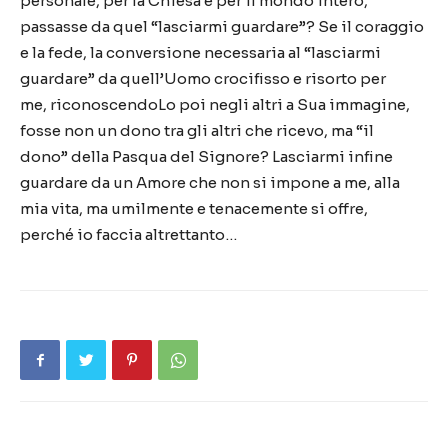
personale, per la Chiesa e per il mondo intero,
passasse da quel
“
lasciarmi guardare
”
? Se il coraggio
e la fede, la conversione necessaria al
“
lasciarmi
guardare
”
da quell
’
Uomo crocifisso e risorto per
me, riconoscendoLo poi negli altri a Sua immagine,
fosse non un dono tra gli altri che ricevo, ma
“
il
dono
”
della Pasqua del Signore? Lasciarmi infine
guardare da un Amore che non si impone a me, alla
mia vita, ma umilmente e tenacemente si offre,
perch
é
io faccia altrettanto
…