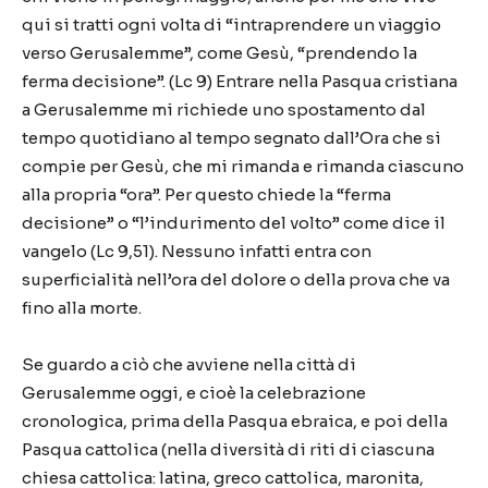
qui si tratti ogni volta di
“
intraprendere un viaggio
verso Gerusalemme
”
, come Ges
ù
,
“
prendendo la
ferma decisione
”
. (Lc 9) Entrare nella Pasqua cristiana
a Gerusalemme mi richiede uno spostamento dal
tempo quotidiano al tempo segnato dall
’
Ora che si
compie per Ges
ù
, che mi rimanda e rimanda ciascuno
alla propria
“
ora
”
. Per questo chiede la
“
ferma
decisione
”
o
“
l
’
indurimento del volto
”
come dice il
vangelo (Lc 9,51). Nessuno infatti entra con
superficialit
à
nell
’
ora del dolore o della prova che va
fino alla morte.
Se guardo a ci
ò
che avviene nella citt
à
di
Gerusalemme oggi, e cio
è
la celebrazione
cronologica, prima della Pasqua ebraica, e poi della
Pasqua cattolica (nella diversit
à
di riti di ciascuna
chiesa cattolica: latina, greco cattolica, maronita,