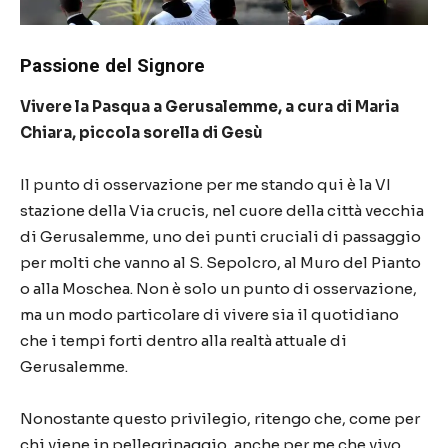
Passione del Signore
Vivere la Pasqua a Gerusalemme, a cura di Maria
Chiara, piccola sorella di Ges
ù
Il punto di osservazione per me stando qui
è
la VI
stazione della Via crucis, nel cuore della citt
à
vecchia
di Gerusalemme, uno dei punti cruciali di passaggio
per molti che vanno al S. Sepolcro, al Muro del Pianto
o alla Moschea. Non
è
solo un punto di osservazione,
ma un modo particolare di vivere sia il quotidiano
che i tempi forti dentro alla realt
à
attuale di
Gerusalemme.
Nonostante questo privilegio, ritengo che, come per
chi viene in pellegrinaggio, anche per me che vivo